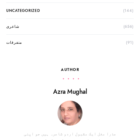
UNCATEGORIZED
(144)
شاعری
(656)
متفرقات
(91)
AUTHOR
Azra Mughal
عذرا مغل ایک مقبول اردو شاعرہ ہیں جو اپنی