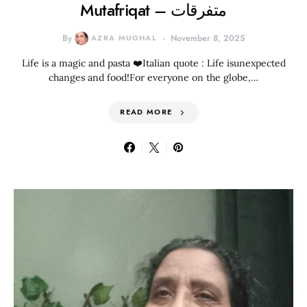
Mutafriqat – متفرقات
By
AZRA MUGHAL
November 8, 2025
Life is a magic and pasta ❤️Italian quote : Life isunexpected
changes and food!For everyone on the globe,…
READ MORE