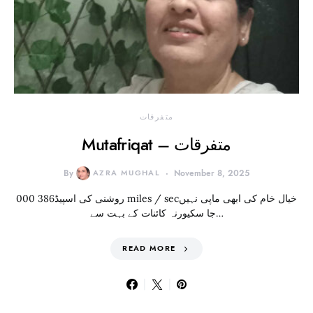
متفرقات
Mutafriqat – متفرقات
By
AZRA MUGHAL
November 8, 2025
روشنی کی اسپیڈ386 000 miles / secخیال خام کی ابھی ماپی نہیں
جا سکیورنہ کائنات کے بہت سے…
READ MORE