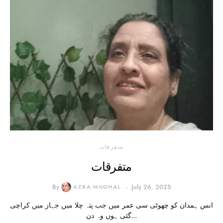
متفرقات
متفرقات
By
AZRA MUGHAL
July 26, 2025
انس ہمدان کو چھوٹی سی عمر میں جب پتہ چلا میں جہاز میں کراچی
گئی ہوں وہ دن…