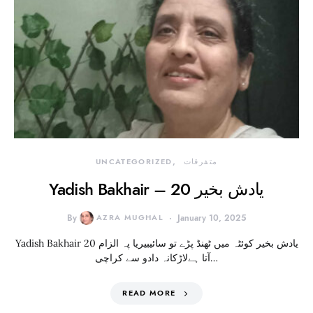
UNCATEGORIZED
متفرقات
Yadish Bakhair – 20 یادش بخیر
By
AZRA MUGHAL
January 10, 2025
Yadish Bakhair 20 یادش بخیر کوئٹہ میں ٹھنڈ پڑے تو سائیبیریا پہ الزام
آتا ہےلاڑکانہ دادو سے کراچی…
READ MORE