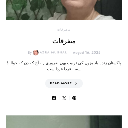
متفرقات
متفرقات
By
AZRA MUGHAL
August 16, 2025
!پاکستان زندہ باد بچوں کی تربیت بھی ضروری ہے آج کے دن کے حوالے
سے فردا فردا سب…
READ MORE