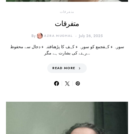
متفرقات
متفرقات
By
AZRA MUGHAL
July 26, 2025
سورہ ء کہفجمع کو سورہ ء کہف کا پڑھنافتنہ ء دجال سے محفوظ
رہنے کی بشارت ہے مگر…
READ MORE