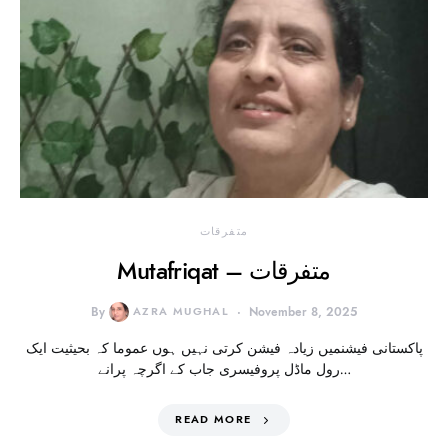
متفرقات
Mutafriqat – متفرقات
By
AZRA MUGHAL
November 8, 2025
پاکستانی فیشنمیں زیادہ فیشن کرتی نہیں ہوں عموما کہ بحیثیت ایک
رول ماڈل پروفیسری جاب کے اگرچہ پرانے…
READ MORE