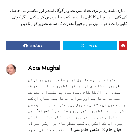
ہماری پلیٹفارم پر بڑی تعداد میں تصاویر گوگل امیجز اور پیکسلز سے حاصل
کی گئی ہیں اور ان کا کاپی رائٹ مالکیت ظاہر نہیں کر سکتی۔ اگر کوئی
کاپی رائٹ دعوے ہوں تو ہم فوراً معذرت کے ساتھ تصویر کو ہٹا دیں
SHARE
TWEET
Azra Mughal
عذرا مغل ایک مقبول اردو شاعرہ ہیں جو اپنی
خوبصورت شاعری اور منفرد نظموں کے لیے معروف
ہیں، اور ان کا کام وسیع طور پر مقبول و معروف
سمجھا جاتا ہے اور سراہا جاتا ہے۔ یہاں ان کے
بارے میں کچھ تفصیلات پیش ہیں عذرا مغل نے بہت سی
مشہور اردو نظمیں لکھی ہیں، جن میں "انحراف" بھی
شامل ہے۔ وہ اردو میں نثر و نظم دونوں لکھتی
ہیں۔ اب تک انکی چھ کتب منظر عام پر آچکی ہیں 1۔
خیال خام 2۔عکس خاموشی 3۔سمندر کو شائید کچھ