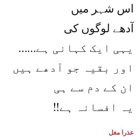
اس شہر میں
آدھے لوگوں کی
……یہی ایک کہانی ہے
اور بقیہ جو آدھے ہیں
ان کے دم سے ہی
!!یہ افسانہ ہے
عذرا مغل