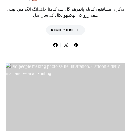
بےکراں مسافتوں کیآبله پائمرهم گل سے کیامٹا چاهےانگ انگ میں پهیلی
هےآرزو کی تھکنلهو نکال کے سارا بدل…
READ MORE