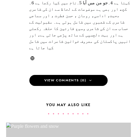
کہنا ہے 4۔جو من میں آیا 5۔نام میں کیا رکھا ہے 6۔
کچھ اور بھی ہے موضوعات کے لحاظ سے ان کی شاعری
محبت، اداسی، رومان ، حسن فطرت ، اور سماجی
شاعری کے شعبوں میں شامل ہوتی ہے۔ مقبولیت کے
حساب سے ان کی شاعری وسیع قارئین کا حلقہ رکھتی
ہے اور بہت دلچسپی کے ساتھ پڑھی جاتی ہے، اور
انہیں پاکستان کی معروف خواتین شاعرات میں شامل
کیا جاتا ہے
VIEW COMMENTS (0)
YOU MAY ALSO LIKE