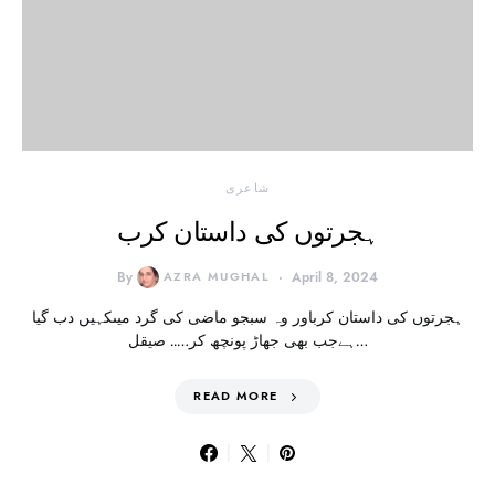
شاعری
ہجرتوں کی داستان کرب
By
AZRA MUGHAL
April 8, 2024
ہجرتوں کی داستان کرباور وہ سبجو ماضی کی گرد میںکہیں دب گیا
ہےجب بھی جھاڑ پونچھ کر….. صیقل…
READ MORE