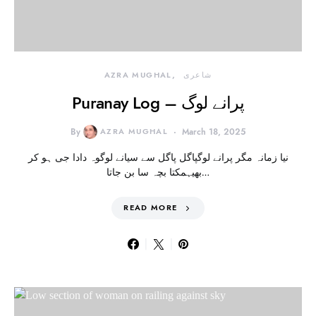
شاعری
AZRA MUGHAL
Puranay Log – پرانے لوگ
By
AZRA MUGHAL
March 18, 2025
نیا زمانہ مگر پرانے لوگپاگل پاگل سے سیانے لوگوہ دادا جی ہو کر
بھیہمکتا بچہ سا بن جاتا…
READ MORE