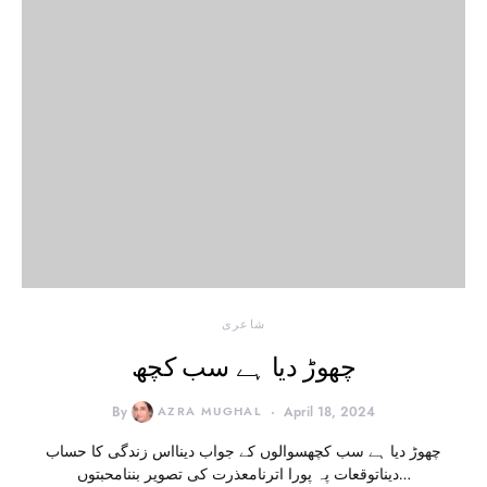
شاعری
چھوڑ دیا ہے سب کچھ
By
AZRA MUGHAL
April 18, 2024
چھوڑ دیا ہے سب کچھسوالوں کے جواب دینااس زندگی کا حساب
دیناتوقعات پہ پورا اترنامعذرت کی تصویر بننامحبتوں…