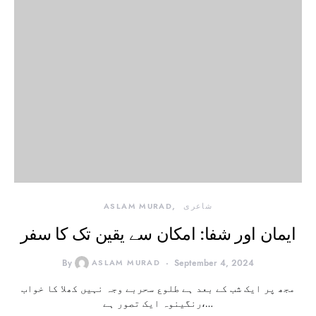
شاعری
ASLAM MURAD
ایمان اور شفا: امکان سے یقین تک کا سفر
By
ASLAM MURAD
September 4, 2024
مجھ پر ایک شب کے بعد ہے طلوع سحربے وجہ نہیں کھلا کا خواب
رنگینوہ ایک تصور ہے،…