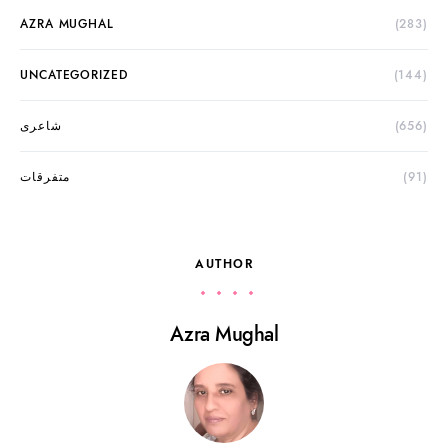
AZRA MUGHAL
(283)
UNCATEGORIZED
(144)
(656)
شاعری
(91)
متفرقات
AUTHOR
Azra Mughal