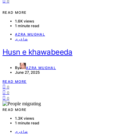
0
READ MORE
1.6K views
1 minute read
AZRA MUGHAL
شاعری
Husn e khawabeeda
By
AZRA MUGHAL
June 27, 2025
READ MORE
0
0
0
READ MORE
1.3K views
1 minute read
شاعری