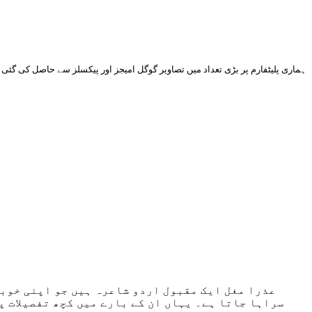
ہماری پلیٹفارم پر بڑی تعداد میں تصاویر گوگل امیجز اور پیکسلز سے حاصل کی گئی 
عذرا مغل ایک مقبول اردو شاعرہ ہیں جو اپنی خوبص
سراہا جاتا ہے۔ یہاں ان کے بارے میں کچھ تفصیلات پ