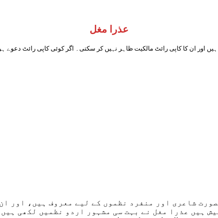
عذرا مغل
ہیں اور ان کا کاپی رائٹ مالکیت ظاہر نہیں کر سکتی۔ اگر کوئی کاپی رائٹ دعوے ہو
ورت شاعری اور منفرد نظموں کے لیے معروف ہیں، اور ان 
یش ہیں عذرا مغل نے بہت سی مشہور اردو نظمیں لکھی ہیں،