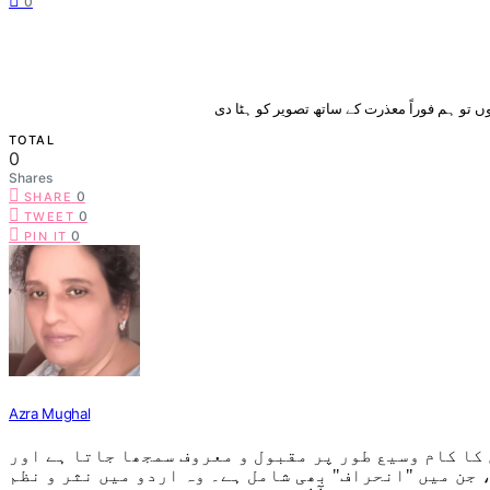
0
ں تو ہم فوراً معذرت کے ساتھ تصویر کو ہٹا دی
TOTAL
0
Shares
0
SHARE
0
TWEET
0
PIN IT
Azra Mughal
کا کام وسیع طور پر مقبول و معروف سمجھا جاتا ہے اور
 جن میں "انحراف" بھی شامل ہے۔ وہ اردو میں نثر و نظم