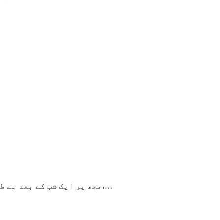
مجھ پر ایک شب کے بعد ہے طلوع سحربے وجہ نہیں کھلا کا خواب رنگینوہ ایک تصور ہے،…