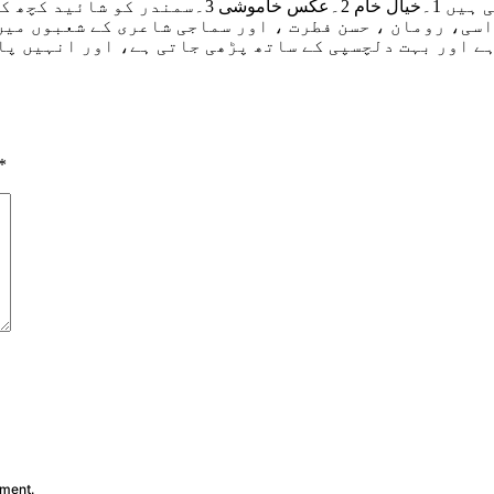
اسی، رومان ، حسن فطرت ، اور سماجی شاعری کے شعبوں میں
ے اور بہت دلچسپی کے ساتھ پڑھی جاتی ہے، اور انہیں پا
*
mment.