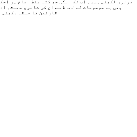
بھی ہے موضوعات کے لحاظ سے ان کی شاعری محبت، اد
قارئین کا حلقہ رکھتی ہ