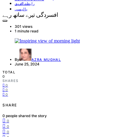
رابطہ کریں
شاعری
پالیسی
افسردگی تیرے ساتھ رہے
301 views
1 minute read
By
AZRA MUGHAL
June 25, 2024
TOTAL
0
SHARES
0
0
0
SHARE
0
people shared the story
0
0
0