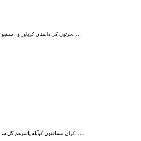
ہجرتوں کی داستان کرباور وہ سبجو ماضی کی گرد میںکہیں دب گیا ہےجب بھی جھاڑ پونچھ کر….. صیقل…
بےکراں مسافتوں کیآبله پائمرهم گل سے کیامٹا چاهےانگ انگ میں پهیلی هےآرزو کی تھکنلهو نکال کے سارا بدل…