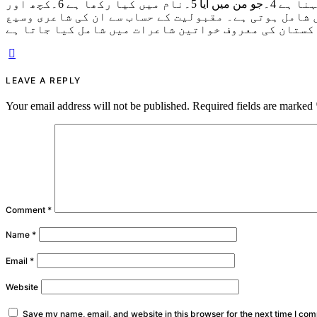
دونوں لکھتی ہیں۔ اب تک انکی چھ کتب منظر عام پر آچکی ہیں 1۔خیال خام 2۔عکس خاموشی 3۔سمندر کو شائید کچھ کہنا ہے 4۔جو من میں آیا 5۔نام میں کیا رکھا ہے 6۔کچھ اور
 شامل ہوتی ہے۔ مقبولیت کے حساب سے ان کی شاعری وسیع
کستان کی معروف خواتین شاعرات میں شامل کیا جاتا ہے
LEAVE A REPLY
Your email address will not be published.
Required fields are marked
Comment
*
Name
*
Email
*
Website
Save my name, email, and website in this browser for the next time I co