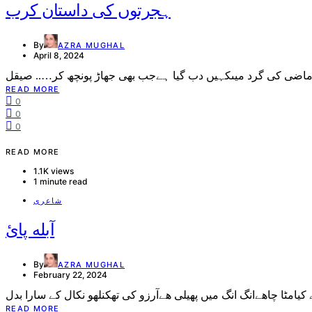
ہجرتوں کی داستان کرب
By
AZRA MUGHAL
April 8, 2024
READ MORE
0
0
0
READ MORE
1.1K views
1 minute read
شاعری
آبله پائ
By
AZRA MUGHAL
February 22, 2024
READ MORE