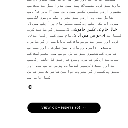
بارے میں کچھ تفصیلات پیش ہیں عذرا مغل نے بہت سی
مشہور اردو نظمیں لکھی ہیں، جن میں "انحراف" بھی
شامل ہے۔ وہ اردو میں نثر و نظم دونوں لکھتی
ہیں۔ اب تک انکی چھ کتب منظر عام پر آچکی ہیں 1۔
خیال خام 2۔عکس خاموشی 3۔سمندر کو شائید کچھ
کہنا ہے 4۔جو من میں آیا 5۔نام میں کیا رکھا ہے 6۔
کچھ اور بھی ہے موضوعات کے لحاظ سے ان کی شاعری
محبت، اداسی، رومان ، حسن فطرت ، اور سماجی
شاعری کے شعبوں میں شامل ہوتی ہے۔ مقبولیت کے
حساب سے ان کی شاعری وسیع قارئین کا حلقہ رکھتی
ہے اور بہت دلچسپی کے ساتھ پڑھی جاتی ہے، اور
انہیں پاکستان کی معروف خواتین شاعرات میں شامل
کیا جاتا ہے
VIEW COMMENTS (0)