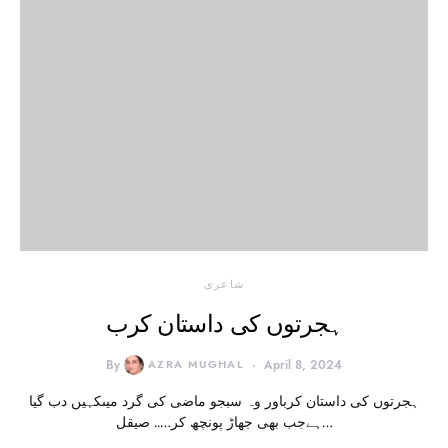
شاعری
ہجرتوں کی داستان کرب
By
AZRA MUGHAL
April 8, 2024
ہجرتوں کی داستان کرباور وہ سبجو ماضی کی گرد میںکہیں دب گیا
ہےجب بھی جھاڑ پونچھ کر….. صیقل…