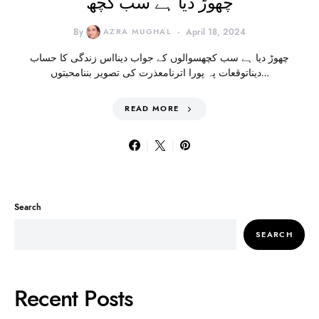
چھوڑ دیا ہے سب کچھ
By
AZRA MUGHAL
April 18, 2024
چھوڑ دیا ہے سب کچھسوالوں کے جواب دینااس زندگی کا حساب
دیناتوقعات پہ پورا اترنامعذرت کی تصویر بننامحبتوں…
READ MORE
Search
SEARCH
Recent Posts