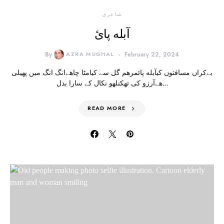
شاعری
آبله پائ
By
AZRA MUGHAL
February 22, 2024
بےکراں مسافتوں کیآبله پائمرهم گل سے کیامٹا چاهےانگ انگ میں پهیلی
هےآرزو کی تھکنلهو نکال کے سارا بدل…
READ MORE