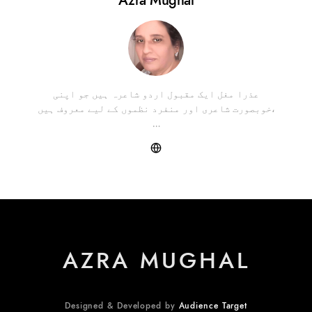
Azra Mughal
عذرا مغل ایک مقبول اردو شاعرہ ہیں جو اپنی
خوبصورت شاعری اور منفرد نظموں کے لیے معروف ہیں،
…
AZRA MUGHAL
Designed & Developed by
Audience Target