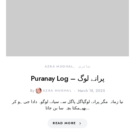
شاعری
AZRA MUGHAL
Puranay Log – پرانے لوگ
By
AZRA MUGHAL
March 18, 2025
نیا زمانہ مگر پرانے لوگپاگل پاگل سے سیانے لوگوہ دادا جی ہو کر
بھیہمکتا بچہ سا بن جاتا…
READ MORE