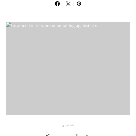
شاعری