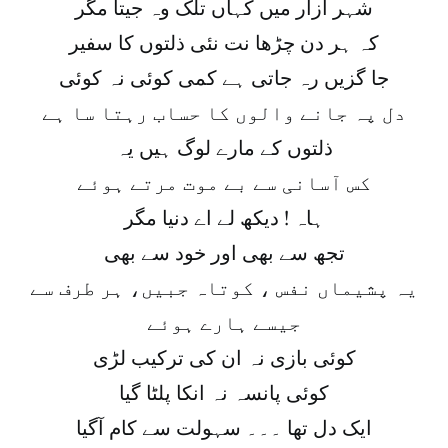
شہر آزار میں کہاں تلک وہ جیتا مگر
کہ ہر دن چڑھا نت نئی ذلتوں کا سفیر
جا گزیں رہ جاتی ہے کمی کوئی نہ کوئی
دل پہ جانے والوں کا حساب رہتا سا ہے
ذلتوں کے مارے لوگ ہیں یہ
کس آسانی سے بے موت مرتے ہوئے
ہاہ ! دیکھ لے اے دنیا مگر
تجھ سے بھی اور خود سے بھی
یہ پشیماں نفس ، کوتاہ جبیں، ہر طرف سے
جیسے ہارے ہوئے
کوئی بازی نہ ان کی ترکیب لڑی
کوئی پانسہ نہ انکا پلٹا گیا
ایک دل تھا ۔۔۔ سہولت سے کام آگیا