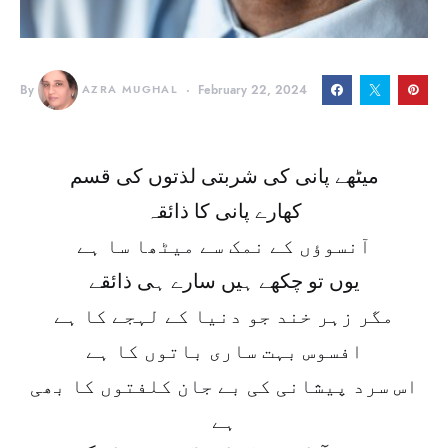
By
AZRA MUGHAL
February 22, 2024
میٹھے پانی کی شربتی لذتوں کی قسم
کھارے پانی کا ذائقہ
آنسوؤں کے نمک سے میٹھا سا ہے
یوں تو چکھے ہیں سارے ہی ذائقے
مگر زہر خند جو دنیا کے لہجے کا ہے
افسوس بہت ساری باتوں کا ہے
اس سرد پیشانی کی بے جان کلفتوں کا بھی
ہے