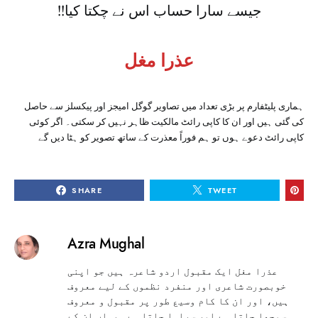
!!جیسے سارا حساب اس نے چکتا کیا
عذرا مغل
ہماری پلیٹفارم پر بڑی تعداد میں تصاویر گوگل امیجز اور پیکسلز سے حاصل
کی گئی ہیں اور ان کا کاپی رائٹ مالکیت ظاہر نہیں کر سکتی۔ اگر کوئی
کاپی رائٹ دعوے ہوں تو ہم فوراً معذرت کے ساتھ تصویر کو ہٹا دیں گے
SHARE
TWEET
Azra Mughal
عذرا مغل ایک مقبول اردو شاعرہ ہیں جو اپنی
خوبصورت شاعری اور منفرد نظموں کے لیے معروف
ہیں، اور ان کا کام وسیع طور پر مقبول و معروف
سمجھا جاتا ہے اور سراہا جاتا ہے۔ یہاں ان کے