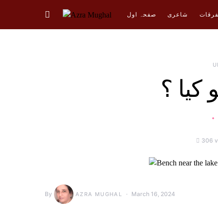
فرقات
شاعری
صفحہ اول
U
 کیا ؟
306 v
By
March 16, 2024
AZRA MUGHAL