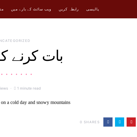
پالیسی
رابطہ کریں
ویب سائٹ کے بارے میں
مت
NCATEGORIZED
بات کرنے کو
iews
1 minute read
0
SHARES