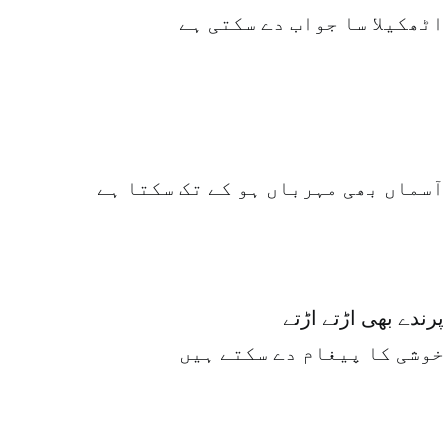
اٹھکیلا سا جواب دے سکتی ہے
آسماں بھی مہرباں ہو کے تک سکتا ہے
پرندے بھی اڑتے اڑتے
خوشی کا پیغام دے سکتے ہیں