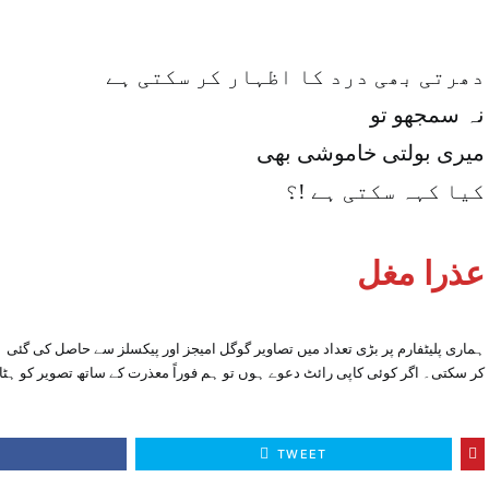
دھرتی بھی درد کا اظہار کر سکتی ہے
نہ سمجھو تو
میری بولتی خاموشی بھی
کیا کہہ سکتی ہے !؟
عذرا مغل
ہماری پلیٹفارم پر بڑی تعداد میں تصاویر گوگل امیجز اور پیکسلز سے حاصل کی گئی ہ
کر سکتی۔ اگر کوئی کاپی رائٹ دعوے ہوں تو ہم فوراً معذرت کے ساتھ تصویر کو ہٹا 
E
TWEET