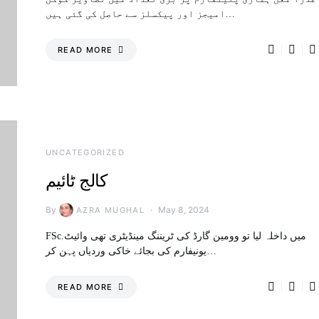
امیجز اور پیکسلز سے حاصل کی گئی ہیں…
READ MORE
UNCATEGORIZED
کالج ٹائیم
By
May 8, 2024
AZRA MUGHAL
FSc.میں داخلہ لیا تو وومین گارڈ کی ٹریننگ مینڈیٹری تھی وائیٹ
یونیفارم کی بجائے خاکی وردیاں پہن کر…
READ MORE