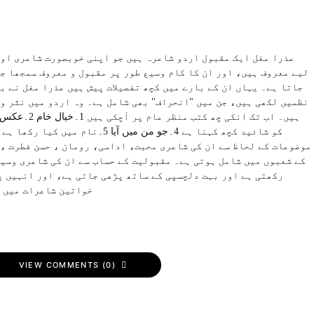
عذرا مغل ایک مقبول اردو شاعرہ ہیں جو اپنی خوبصورت شاعری او
لیے معروف ہیں، اور ان کا کام وسیع طور پر مقبول و معروف سمجھا ج
جاتا ہے۔ یہاں ان کے بارے میں کچھ تفصیلات پیش ہیں عذرا مغل نے ب
نظمیں لکھی ہیں، جن میں "انحراف" بھی شامل ہے۔ وہ اردو میں نثر و
موضوعات کے لحاظ سے ان کی شاعری محبت، اداسی، رومان ، حسن فطرت ،
کے شعبوں میں شامل ہوتی ہے۔ مقبولیت کے حساب سے ان کی شاعری وسی
رکھتی ہے اور بہت دلچسپی کے ساتھ پڑھی جاتی ہے، اور انہیں 
خواتین شاعرات میں ش
VIEW COMMENTS (0)