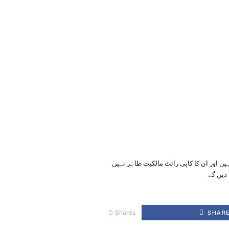
یں اور ان کا کاپی رائٹ مالکیت ظاہر نہیں
دیں گے
0
Shares
SHAR