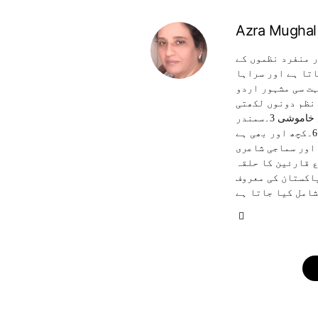
Azra Mughal
ر منفرد نظموں کے
اتا ہے اور سراہا
ہت سی مشہور اردو
 نظم دونوں لکھتی
ہیں۔ اب تک انکی چھ کتب منظر عام پر آچکی ہیں 1۔خیال خام 2۔عکس خاموشی 3۔سمندر
کو شائید کچھ کہنا ہے 4۔جو من میں آیا 5۔نام میں کیا رکھا ہے 6۔کچھ اور بھی ہے
 اور سماجی شاعری
ع قارئین کا حلقہ
پاکستان کی معروف
امل کیا جاتا ہے