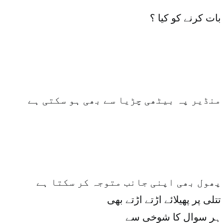
بات کرنے کو کیا ؟
منڈیر پہ بیٹھی چڑیا سے بھی ہو سکتی ہے
پھول بھی اپنی جانب متوجہ کر سکتا ہے
تتلی پر پھیلائے اڑتے اڑتے بھی
ہر سوال کا شوخی سے