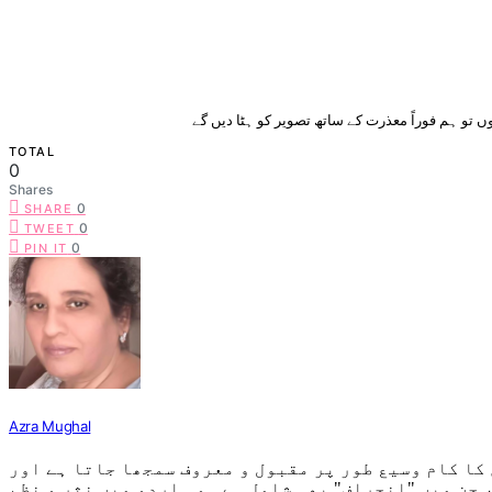
 تو ہم فوراً معذرت کے ساتھ تصویر کو ہٹا دیں گے
TOTAL
0
Shares
0
SHARE
0
TWEET
0
PIN IT
Azra Mughal
کا کام وسیع طور پر مقبول و معروف سمجھا جاتا ہے اور
 جن میں "انحراف" بھی شامل ہے۔ وہ اردو میں نثر و نظم