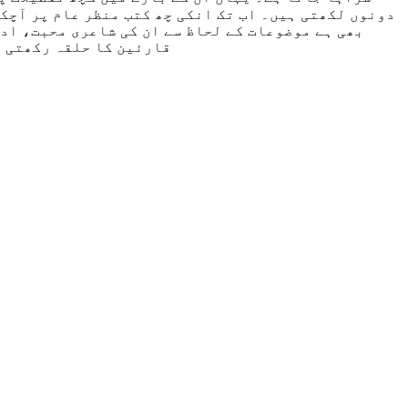
بھی ہے موضوعات کے لحاظ سے ان کی شاعری محبت، اد
قارئین کا حلقہ رکھتی ہ