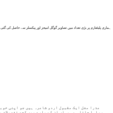
ہماری پلیٹفارم پر بڑی تعداد میں تصاویر گوگل امیجز اور پیکسلز سے حاصل کی گئی 
عذرا مغل ایک مقبول اردو شاعرہ ہیں جو اپنی خوبص
سراہا جاتا ہے۔ یہاں ان کے بارے میں کچھ تفصیلات پ