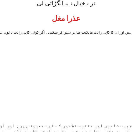
ترے خیال نے، انگڑائی لی
عذرا مغل
ہیں اور ان کا کاپی رائٹ مالکیت ظاہر نہیں کر سکتی۔ اگر کوئی کاپی رائٹ دعوے ہوں
ورت شاعری اور منفرد نظموں کے لیے معروف ہیں، اور ان 
یش ہیں عذرا مغل نے بہت سی مشہور اردو نظمیں لکھی ہیں،