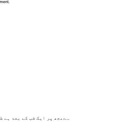
mment.
مجھ پر ایک شب کے بعد ہے طلوع سحربے وجہ نہیں کھلا کا خواب رنگینوہ ایک تصور ہے،…