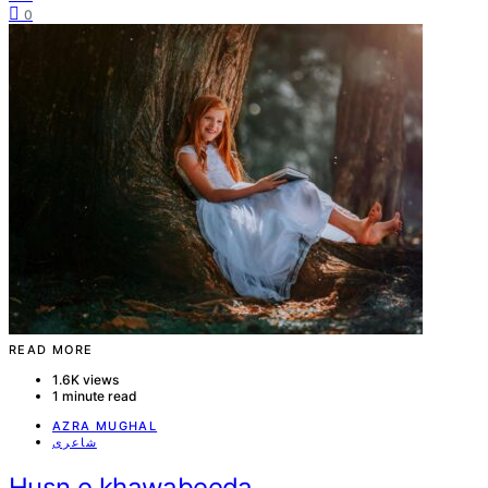
0
READ MORE
1.6K views
1 minute read
AZRA MUGHAL
شاعری
Husn e khawabeeda