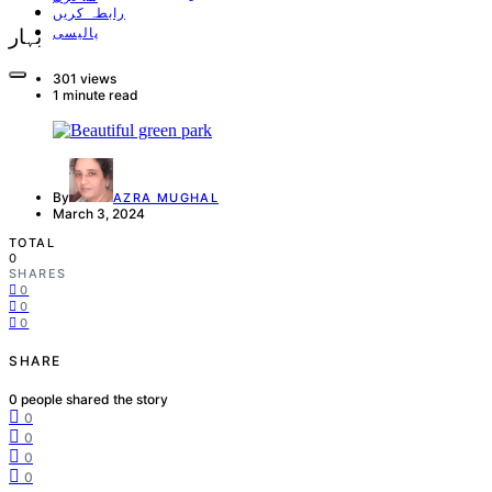
رابطہ کریں
پالیسی
بہار
301 views
1 minute read
By
AZRA MUGHAL
March 3, 2024
TOTAL
0
SHARES
0
0
0
SHARE
0
people shared the story
0
0
0
0