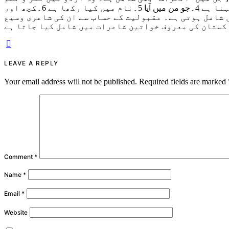
دونوں لکھتی ہیں۔ اب تک انکی چھ کتب منظر عام پر آچکی ہیں 1۔خیال خام 2۔عکس خاموشی 3۔سمندر کو شائید کچھ کہنا ہے 4۔جو من میں آیا 5۔نام میں کیا رکھا ہے 6۔کچھ اور
 شامل ہوتی ہے۔ مقبولیت کے حساب سے ان کی شاعری وسیع
کستان کی معروف خواتین شاعرات میں شامل کیا جاتا ہے
LEAVE A REPLY
Your email address will not be published.
Required fields are marked
Comment
*
Name
*
Email
*
Website