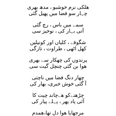
هلکی نرم خوشبو ، مدھ بھری
چہار سو فضا میں پھیل گئی
سمے میں باس ، رچ گئی
آتی بہار کی ، نوخیز سی
شگوفے ، کلیاں اور کونپلیں
کھل اٹھی ، طراوت ، تازگی
پرندوں کی چهکار سے بھری
هوا بن گئی چنچل گیت سی
چهار دنگ فضا میں ناچتی
آ گئی خوش خبری، بهار کی
چڑھنےکو هےچاند چیت کا
آئی یاد پھر ، پہلے پیار کی
مرجھایا هوا دل تھا،همدم