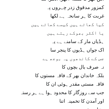
کمزور مدقوق زدر چہروں پہ
غربت کا ہر سانحہ ہے لکھا
کیا کھاتے ہیں کیسے کھاتے ہیں
یا اکثر بھوکے رہتے ہیں
ہڈیاں مار کے سامنے ہے یہ
اک جواں ہڈیوں کا پنجر سا
جس کے کاندھوں پہ بوجھ ہے
نہ صرف بال بچوں کا
بلکہ خاندان بھر کے فاقہ مستوں کا
فاقہ مستی مقدر ہوئی ان کا
جب سے روزگار کا محدود ہوا ہے ہر رستہ
اور آمدن کا تخمینہ اتنا