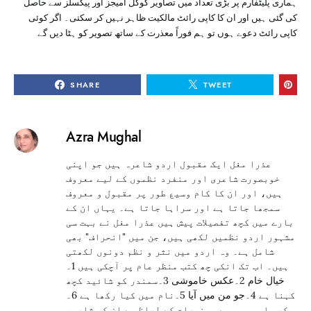
ہماری پلیٹفارم پر بڑی تعداد میں تصاویر گوگل امیجز اور پیکسلز سے حاصل
کی گئی ہیں اور ان کا کاپی رائٹ مالکیت ظاہر نہیں کر سکتی۔ اگر کوئی
کاپی رائٹ دعوے ہوں تو ہم فوراً معذرت کے ساتھ تصویر کو ہٹا دیں گے
SHARE
TWEET
Azra Mughal
عذرا مغل ایک مقبول اردو شاعرہ ہیں جو اپنی
خوبصورت شاعری اور منفرد نظموں کے لیے معروف
ہیں، اور ان کا کام وسیع طور پر مقبول و معروف
سمجھا جاتا ہے اور سراہا جاتا ہے۔ یہاں ان کے
بارے میں کچھ تفصیلات پیش ہیں عذرا مغل نے بہت سی
مشہور اردو نظمیں لکھی ہیں، جن میں "انحراف" بھی
شامل ہے۔ وہ اردو میں نثر و نظم دونوں لکھتی
ہیں۔ اب تک انکی چھ کتب منظر عام پر آچکی ہیں 1۔
خیال خام 2۔عکس خاموشی 3۔سمندر کو شائید کچھ
کہنا ہے 4۔جو من میں آیا 5۔نام میں کیا رکھا ہے 6۔
کچھ اور بھی ہے موضوعات کے لحاظ سے ان کی شاعری