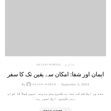
شاعری
ASLAM MURAD
ایمان اور شفا: امکان سے یقین تک کا سفر
By
ASLAM MURAD
September 4, 2024
مجھ پر ایک شب کے بعد ہے طلوع سحربے وجہ نہیں کھلا کا خواب
رنگینوہ ایک تصور ہے،…