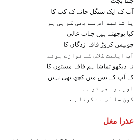
جتنا بجٹ
آپ کے ایک سنگل چائے کے کپ کا
یا شائید اس سے بھی کم ہی ہو
کیا پوچھتے ہیں جناب عالی
چوبیس کروڑ فاقہ زدگاں کا
آپ ایلیٹ کلاس کے نوازے ہوئے
نہ دیکھو تماشا ہم فاقہ مستوں کا
کہ آپ کے بس میں کچھ بھی نہیں
اور ہو بھی تو ۔۔۔
کون سا آپ نے کرنا ہے
عذرا مغل