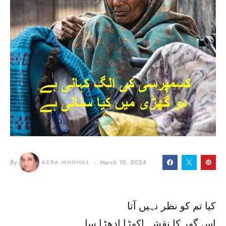
By
AZRA MUGHAL
March 10, 2024
کیا تم کو نظر نہیں آتا
اس گھر کا نقشہ اکھڑا ادھڑا سا