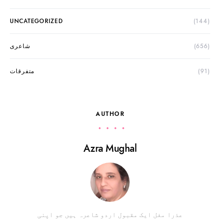
UNCATEGORIZED
(144)
(656)
شاعری
(91)
متفرقات
AUTHOR
Azra Mughal
عذرا مغل ایک مقبول اردو شاعرہ ہیں جو اپنی