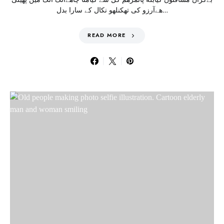
هےآرزو کی تھکنلهو نکال کے سارا بدل…
READ MORE