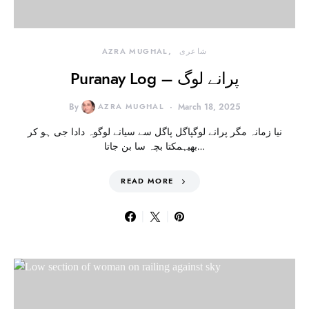
شاعری
AZRA MUGHAL
Puranay Log – پرانے لوگ
By
AZRA MUGHAL
March 18, 2025
نیا زمانہ مگر پرانے لوگپاگل پاگل سے سیانے لوگوہ دادا جی ہو کر
بھیہمکتا بچہ سا بن جاتا…
READ MORE