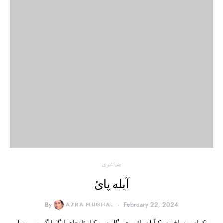
شاعری
آبله پائ
By
AZRA MUGHAL
February 22, 2024
بےکراں مسافتوں کیآبله پائمرهم گل سے کیامٹا چاهےانگ انگ میں پهیلی