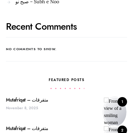
صبح نو – Subh e Noo
Recent Comments
NO COMMENTS TO SHOW.
FEATURED POSTS
Mutafriqat – متفرقات
1
November 8, 2025
Mutafriqat – متفرقات
2