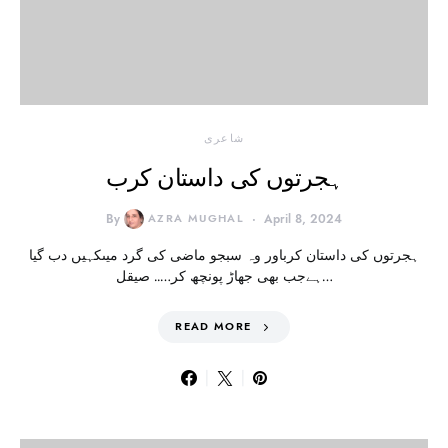
شاعری
ہجرتوں کی داستان کرب
By
AZRA MUGHAL
April 8, 2024
ہجرتوں کی داستان کرباور وہ سبجو ماضی کی گرد میںکہیں دب گیا
ہےجب بھی جھاڑ پونچھ کر….. صیقل…
READ MORE