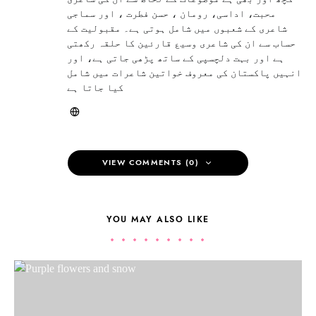
محبت، اداسی، رومان ، حسن فطرت ، اور سماجی
شاعری کے شعبوں میں شامل ہوتی ہے۔ مقبولیت کے
حساب سے ان کی شاعری وسیع قارئین کا حلقہ رکھتی
ہے اور بہت دلچسپی کے ساتھ پڑھی جاتی ہے، اور
انہیں پاکستان کی معروف خواتین شاعرات میں شامل
کیا جاتا ہے
VIEW COMMENTS (0)
YOU MAY ALSO LIKE