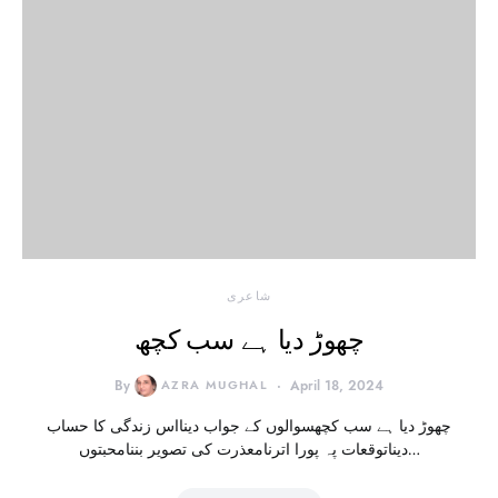
شاعری
چھوڑ دیا ہے سب کچھ
By
AZRA MUGHAL
April 18, 2024
چھوڑ دیا ہے سب کچھسوالوں کے جواب دینااس زندگی کا حساب
دیناتوقعات پہ پورا اترنامعذرت کی تصویر بننامحبتوں…