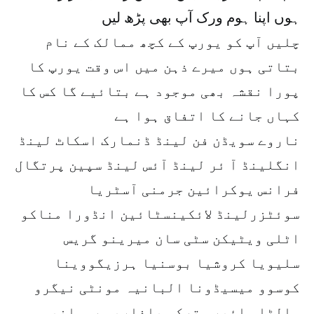
ہوں اپنا ہوم ورک آپ بھی پڑھ لیں
چلیں آپ کو یورپ کے کچھ ممالک کے نام
بتاتی ہوں میرے ذہن میں اس وقت یورپ کا
پورا نقشہ بھی موجود ہے بتائیے گا کس کا
کہاں جانے کا اتفاق ہوا ہے
ناروے سویڈن فن لینڈ ڈنمارک اسکاٹ لینڈ
انگلینڈ آ ئر لینڈ آئس لینڈ سپین پرتگال
فرانس یوکرائین جرمنی آسٹریا
سوئٹزرلینڈ لائکینسٹائین انڈورا مناکو
اٹلی ویٹیکن سٹی سان میرینو گریس
سلیویا کروشیا بوسنیا ہرزیگووینا
کوسوو میسیڈونا البانیہ مونٹی نیگرو
مالٹا سائپرس ترکی بلغاریہ رومانیہ