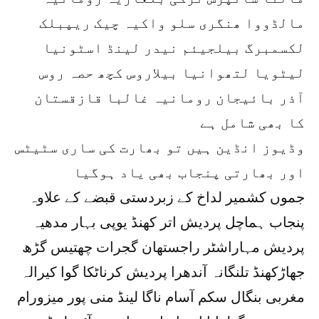
مالڈووا ھنگری سلو واکیہ چیک ریپبلک
لکسمبرگ بیلجیئم نیدر لینڈ اسٹونیا
لیٹویا لتھوانیا بیلاروس کچھ حصہ روس
آذر بائیجان رومانیہ غالبا قازقستان
کا بھی شامل ہے
وڈیوز انڈین ہیں تو بھارت کی ساری سٹیٹس
اور بھارتی پنجاب بھی یاد ہوگیا
جموں کشمیر لداخ کے زبردستی قبضے کے علاوہ
پنجاب ہماچل پردیش اتر کھنڈ یوپی بہار مدھیہ
پردیش مہاراشٹر راجستھان گجرات چھتیس گڑھ
جھاڑکھنڈ تلنگانہ آندھرا پردیش کرناٹکا گوا کیرالہ
مغربی بنگال سکم آسام ناگا لینڈ منی پور میزورام