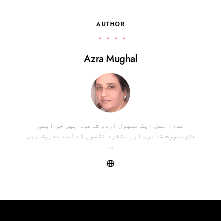
AUTHOR
Azra Mughal
عذرا مغل ایک مقبول اردو شاعرہ ہیں جو اپنی
خوبصورت شاعری اور منفرد نظموں کے لیے معروف ہیں،
…