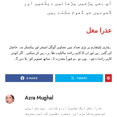
آپ بھی پڑھیں پڑھائیں دیکھیں اور
گھومیں جو گھوم سکتے ہیں
عذرا مغل
ہماری پلیٹفارم پر بڑی تعداد میں تصاویر گوگل امیجز اور پیکسلز سے حاصل
کی گئی ہیں اور ان کا کاپی رائٹ مالکیت ظاہر نہیں کر سکتی۔ اگر کوئی
کاپی رائٹ دعوے ہوں تو ہم فوراً معذرت کے ساتھ تصویر کو ہٹا دیں گے
SHARE
TWEET
Azra Mughal
عذرا مغل ایک مقبول اردو شاعرہ ہیں جو اپنی
خوبصورت شاعری اور منفرد نظموں کے لیے معروف