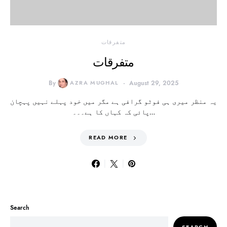
متفرقات
متفرقات
By
AZRA MUGHAL
August 29, 2025
یہ منظر میری ہی فوٹو گرافی ہے مگر میں خود پہلے نہیں پہچان
پائی کہ کہاں کا ہے۔۔۔…
READ MORE
Search