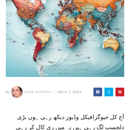
By
AZRA MUGHAL
March 7, 2024
آج کل جیوگرافیکل وڈیوز دیکھ رہی ہوں بڑی
دلچسپ لگ رہی ہیں یہ میں ری کال کر رہی