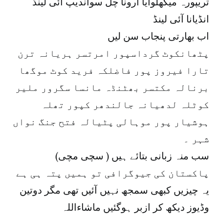
تریپورہ میگھلوایا ارونا چل سواندیپ آئی لینڈ
انڈیانا آئی لینڈ
اب بھارتی پنجاب سن لیں
پٹھانکوٹ گرداسپور امرتسر ہریانہ ترن
تارا فیروز پور فاضلکہ فرید کوٹ موگھا
برنالہ مکتسر بھٹنڈہ مانسا سگرور ملیر
کوٹلہ لدھیانہ جالندھر کپور تھلہ
ہوشیار پور موہالی پٹیالہ فتح جنگ نواں
شہر ۔
سب منہ زبانی بتائے ہیں ( سچی مچی)
پاکستان کی جیوگرافی تو ہمیں پتہ ہی ہے
یہ چیزیں کبھی سمجھ نہیں آئیں تھی مگر دوتین
وڈیوز دیکھ کر ازبر ہوگئیں ماشاءاللہ