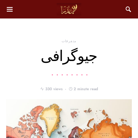
متفرقات
جیوگرافی
330 views
2 minute read