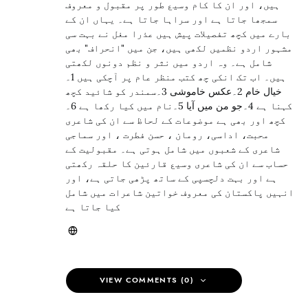
ہیں، اور ان کا کام وسیع طور پر مقبول و معروف
سمجھا جاتا ہے اور سراہا جاتا ہے۔ یہاں ان کے
بارے میں کچھ تفصیلات پیش ہیں عذرا مغل نے بہت سی
مشہور اردو نظمیں لکھی ہیں، جن میں "انحراف" بھی
شامل ہے۔ وہ اردو میں نثر و نظم دونوں لکھتی
ہیں۔ اب تک انکی چھ کتب منظر عام پر آچکی ہیں 1۔
خیال خام 2۔عکس خاموشی 3۔سمندر کو شائید کچھ
کہنا ہے 4۔جو من میں آیا 5۔نام میں کیا رکھا ہے 6۔
کچھ اور بھی ہے موضوعات کے لحاظ سے ان کی شاعری
محبت، اداسی، رومان ، حسن فطرت ، اور سماجی
شاعری کے شعبوں میں شامل ہوتی ہے۔ مقبولیت کے
حساب سے ان کی شاعری وسیع قارئین کا حلقہ رکھتی
ہے اور بہت دلچسپی کے ساتھ پڑھی جاتی ہے، اور
انہیں پاکستان کی معروف خواتین شاعرات میں شامل
کیا جاتا ہے
VIEW COMMENTS (0)