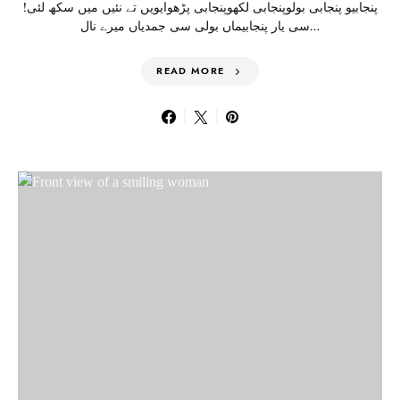
!پنجابیو پنجابی بولوپنجابی لکھوپنجابی پڑھوایویں تے نئیں میں سکھ لئی
سی یار پنجابیماں بولی سی جمدیاں میرے نال…
READ MORE