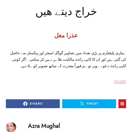
خراج دیتے هیں
عذرا مغل
ہماری پلیٹفارم پر بڑی تعداد میں تصاویر گوگل امیجز اور پیکسلز سے حاصل
کی گئی ہیں اور ان کا کاپی رائٹ مالکیت ظاہر نہیں کر سکتی۔ اگر کوئی
کاپی رائٹ دعوے ہوں تو ہم فوراً معذرت کے ساتھ تصویر کو ہٹا دیں
SHARE
SHARE
TWEET
Azra Mughal