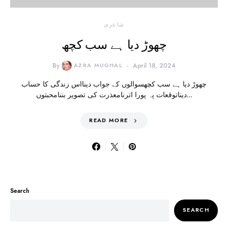
شاعری
چھوڑ دیا ہے سب کچھ
By
AZRA MUGHAL
April 18, 2024
چھوڑ دیا ہے سب کچھسوالوں کے جواب دینااس زندگی کا حساب
دیناتوقعات پہ پورا اترنامعذرت کی تصویر بننامحبتوں…
READ MORE
Search
SEARCH