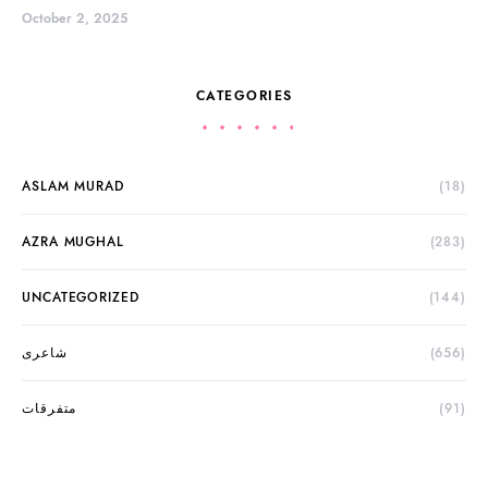
October 2, 2025
CATEGORIES
ASLAM MURAD
(18)
AZRA MUGHAL
(283)
UNCATEGORIZED
(144)
(656)
شاعری
(91)
متفرقات