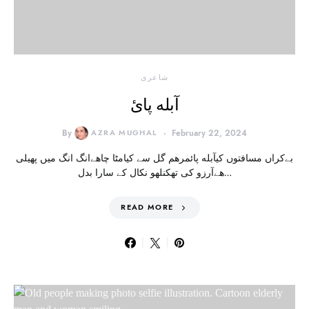
شاعری
آبله پائ
By
AZRA MUGHAL
February 22, 2024
بےکراں مسافتوں کیآبله پائمرهم گل سے کیامٹا چاهےانگ انگ میں پهیلی
هےآرزو کی تھکنلهو نکال کے سارا بدل…
READ MORE