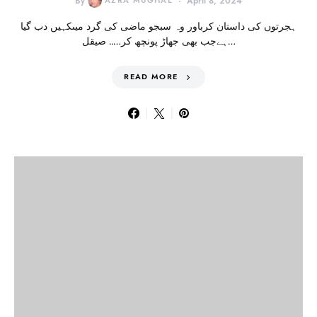
By
AZRA MUGHAL
April 8, 2024
ہجرتوں کی داستان کرباور وہ سبجو ماضی کی گرد میںکہیں دب گیا
ہےجب بھی جھاڑ پونچھ کر….. صیقل…
READ MORE