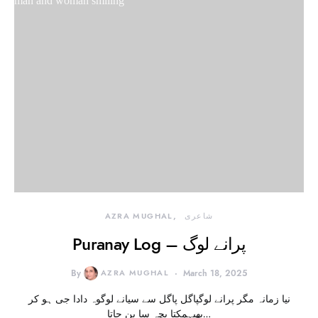
شاعری
AZRA MUGHAL
Puranay Log – پرانے لوگ
By
AZRA MUGHAL
March 18, 2025
نیا زمانہ مگر پرانے لوگپاگل پاگل سے سیانے لوگوہ دادا جی ہو کر
بھیہمکتا بچہ سا بن جاتا…