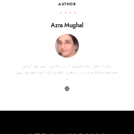
AUTHOR
Azra Mughal
عذرا مغل ایک مقبول اردو شاعرہ ہیں جو اپنی
خوبصورت شاعری اور منفرد نظموں کے لیے معروف ہیں،
…