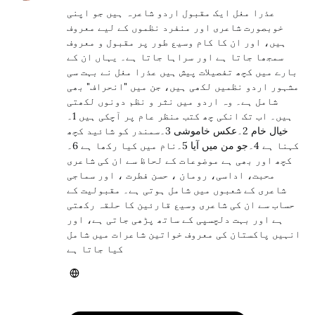
عذرا مغل ایک مقبول اردو شاعرہ ہیں جو اپنی
خوبصورت شاعری اور منفرد نظموں کے لیے معروف
ہیں، اور ان کا کام وسیع طور پر مقبول و معروف
سمجھا جاتا ہے اور سراہا جاتا ہے۔ یہاں ان کے
بارے میں کچھ تفصیلات پیش ہیں عذرا مغل نے بہت سی
مشہور اردو نظمیں لکھی ہیں، جن میں "انحراف" بھی
شامل ہے۔ وہ اردو میں نثر و نظم دونوں لکھتی
ہیں۔ اب تک انکی چھ کتب منظر عام پر آچکی ہیں 1۔
خیال خام 2۔عکس خاموشی 3۔سمندر کو شائید کچھ
کہنا ہے 4۔جو من میں آیا 5۔نام میں کیا رکھا ہے 6۔
کچھ اور بھی ہے موضوعات کے لحاظ سے ان کی شاعری
محبت، اداسی، رومان ، حسن فطرت ، اور سماجی
شاعری کے شعبوں میں شامل ہوتی ہے۔ مقبولیت کے
حساب سے ان کی شاعری وسیع قارئین کا حلقہ رکھتی
ہے اور بہت دلچسپی کے ساتھ پڑھی جاتی ہے، اور
انہیں پاکستان کی معروف خواتین شاعرات میں شامل
کیا جاتا ہے