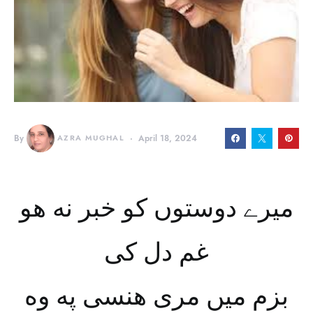
By
AZRA MUGHAL
April 18, 2024
میرے دوستوں کو خبر نه هو
غم دل کی
بزم میں مری هنسی په وه