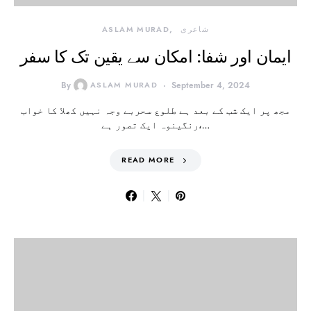
شاعری
ASLAM MURAD
ایمان اور شفا: امکان سے یقین تک کا سفر
By
ASLAM MURAD
September 4, 2024
مجھ پر ایک شب کے بعد ہے طلوع سحربے وجہ نہیں کھلا کا خواب
رنگینوہ ایک تصور ہے،…
READ MORE