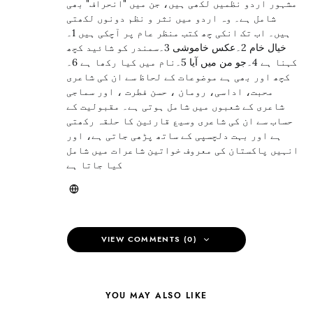
مشہور اردو نظمیں لکھی ہیں، جن میں "انحراف" بھی
شامل ہے۔ وہ اردو میں نثر و نظم دونوں لکھتی
ہیں۔ اب تک انکی چھ کتب منظر عام پر آچکی ہیں 1۔
خیال خام 2۔عکس خاموشی 3۔سمندر کو شائید کچھ
کہنا ہے 4۔جو من میں آیا 5۔نام میں کیا رکھا ہے 6۔
کچھ اور بھی ہے موضوعات کے لحاظ سے ان کی شاعری
محبت، اداسی، رومان ، حسن فطرت ، اور سماجی
شاعری کے شعبوں میں شامل ہوتی ہے۔ مقبولیت کے
حساب سے ان کی شاعری وسیع قارئین کا حلقہ رکھتی
ہے اور بہت دلچسپی کے ساتھ پڑھی جاتی ہے، اور
انہیں پاکستان کی معروف خواتین شاعرات میں شامل
کیا جاتا ہے
VIEW COMMENTS (0)
YOU MAY ALSO LIKE