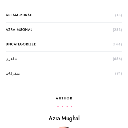
ASLAM MURAD
(18)
AZRA MUGHAL
(283)
UNCATEGORIZED
(144)
(656)
شاعری
(91)
متفرقات
AUTHOR
Azra Mughal