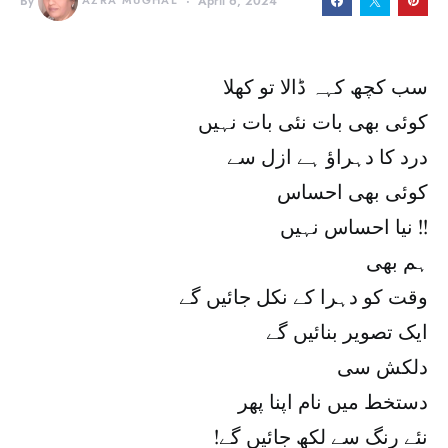
By
AZRA MUGHAL
April 6, 2024
سب کچھ کہہ ڈالا تو کھلا
کوئی بھی بات نئی بات نہیں
درد کا دہراؤ ہے ازل سے
کوئی بھی احساس
نیا احساس نہیں !!
ہم بھی
وقت کو دہرا کے نکل جائیں گے
ایک تصویر بنائیں گے
دلکش سی
دستخط میں نام اپنا پھر
!نئے رنگ سے لکھ جائیں گے