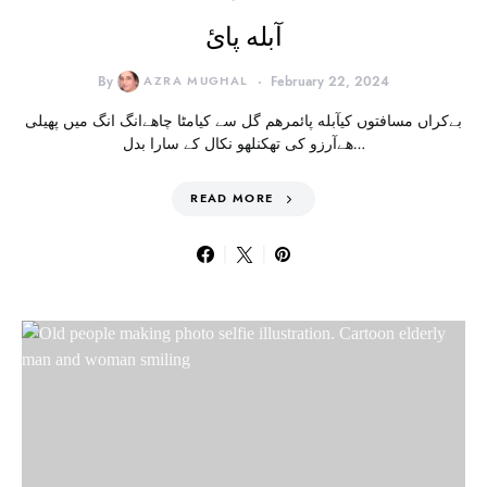
آبله پائ
By
AZRA MUGHAL
February 22, 2024
بےکراں مسافتوں کیآبله پائمرهم گل سے کیامٹا چاهےانگ انگ میں پهیلی
هےآرزو کی تھکنلهو نکال کے سارا بدل…
READ MORE