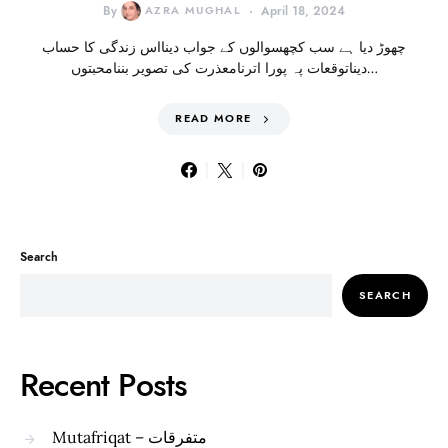
By
AZRA MUGHAL
April 18, 2024
چھوڑ دیا ہے سب کچھسوالوں کے جواب دینااس زندگی کا حساب
دیناتوقعات پہ پورا اترنامعذرت کی تصویر بننامحبتوں…
READ MORE
Search
SEARCH
Recent Posts
Mutafriqat – متفرقات