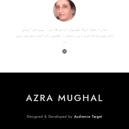
عذرا مغل ایک مقبول اردو شاعرہ ہیں جو اپنی
خوبصورت شاعری اور منفرد نظموں کے لیے معروف ہیں،
…
AZRA MUGHAL
Designed & Developed by
Audience Target