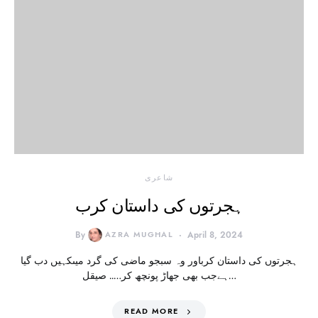
شاعری
ہجرتوں کی داستان کرب
By
AZRA MUGHAL
April 8, 2024
ہجرتوں کی داستان کرباور وہ سبجو ماضی کی گرد میںکہیں دب گیا
ہےجب بھی جھاڑ پونچھ کر….. صیقل…
READ MORE