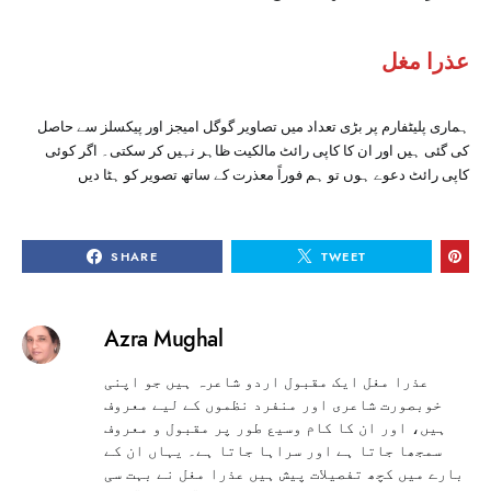
عذرا مغل
ہماری پلیٹفارم پر بڑی تعداد میں تصاویر گوگل امیجز اور پیکسلز سے حاصل
کی گئی ہیں اور ان کا کاپی رائٹ مالکیت ظاہر نہیں کر سکتی۔ اگر کوئی
کاپی رائٹ دعوے ہوں تو ہم فوراً معذرت کے ساتھ تصویر کو ہٹا دیں
SHARE
TWEET
Azra Mughal
عذرا مغل ایک مقبول اردو شاعرہ ہیں جو اپنی
خوبصورت شاعری اور منفرد نظموں کے لیے معروف
ہیں، اور ان کا کام وسیع طور پر مقبول و معروف
سمجھا جاتا ہے اور سراہا جاتا ہے۔ یہاں ان کے
بارے میں کچھ تفصیلات پیش ہیں عذرا مغل نے بہت سی