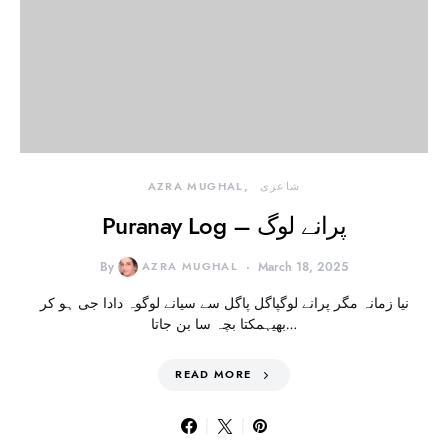
شاعری
AZRA MUGHAL
Puranay Log – پرانے لوگ
By
AZRA MUGHAL
March 18, 2025
نیا زمانہ مگر پرانے لوگپاگل پاگل سے سیانے لوگوہ دادا جی ہو کر
بھیہمکتا بچہ سا بن جاتا…
READ MORE