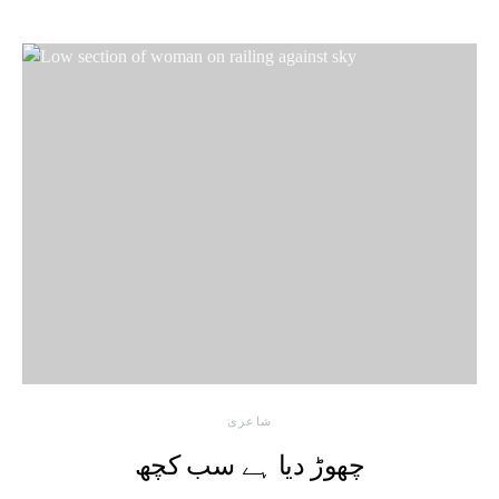
شاعری
چھوڑ دیا ہے سب کچھ