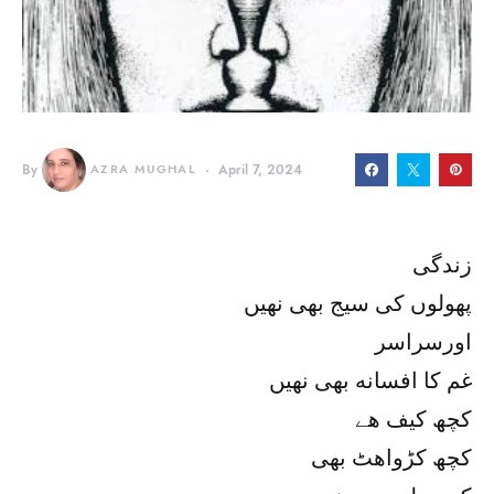
By
AZRA MUGHAL
April 7, 2024
زندگی
پھولوں کی سیج بھی نهیں
اورسراسر
غم کا افسانه بھی نهیں
کچھ کیف هے
کچھ کڑواهٹ بھی