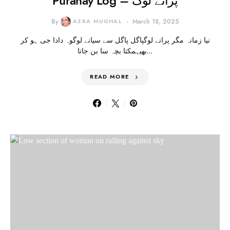
Puranay Log – پرانے لوگ
By
AZRA MUGHAL
March 18, 2025
نیا زمانہ مگر پرانے لوگپاگل پاگل سے سیانے لوگوہ دادا جی ہو کر
بھیہمکتا بچہ سا بن جاتا…
READ MORE