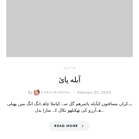
شاعری
آبله پائ
By
AZRA MUGHAL
February 22, 2024
بےکراں مسافتوں کیآبله پائمرهم گل سے کیامٹا چاهےانگ انگ میں پهیلی
هےآرزو کی تھکنلهو نکال کے سارا بدل…
READ MORE