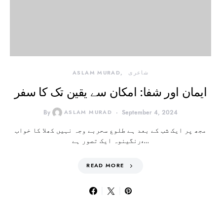
شاعری
ASLAM MURAD
ایمان اور شفا: امکان سے یقین تک کا سفر
By
ASLAM MURAD
September 4, 2024
مجھ پر ایک شب کے بعد ہے طلوع سحربے وجہ نہیں کھلا کا خواب
رنگینوہ ایک تصور ہے،…
READ MORE