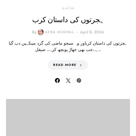
شاعری
ہجرتوں کی داستان کرب
By
AZRA MUGHAL
April 8, 2024
ہجرتوں کی داستان کرباور وہ سبجو ماضی کی گرد میںکہیں دب گیا
ہےجب بھی جھاڑ پونچھ کر….. صیقل…
READ MORE