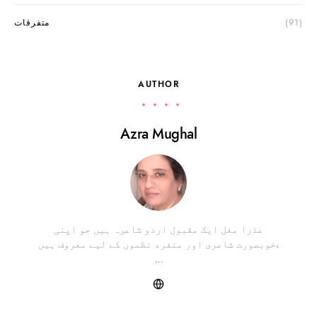
(91)
متفرقات
AUTHOR
Azra Mughal
عذرا مغل ایک مقبول اردو شاعرہ ہیں جو اپنی
خوبصورت شاعری اور منفرد نظموں کے لیے معروف ہیں،
…