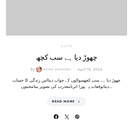
شاعری
چھوڑ دیا ہے سب کچھ
By
AZRA MUGHAL
April 18, 2024
چھوڑ دیا ہے سب کچھسوالوں کے جواب دینااس زندگی کا حساب
دیناتوقعات پہ پورا اترنامعذرت کی تصویر بننامحبتوں…
READ MORE