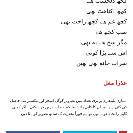
کچھ دلچسپ هے
کچھ اکتاهٹ بھی
کچھ غم هے کچھ راحت بھی
سب کچھ هے
مگر سچ هے یه بھی
اس سے بڑا کوئی
سراب خانه بھی نهیں
عذرا مغل
ہماری پلیٹفارم پر بڑی تعداد میں تصاویر گوگل امیجز اور پیکسلز سے حاصل
کی گئی ہیں اور ان کا کاپی رائٹ مالکیت ظاہر نہیں کر سکتی۔ اگر کوئی
کاپی رائٹ دعوے ہوں تو ہم فوراً معذرت کے ساتھ تصویر کو ہٹا دیں