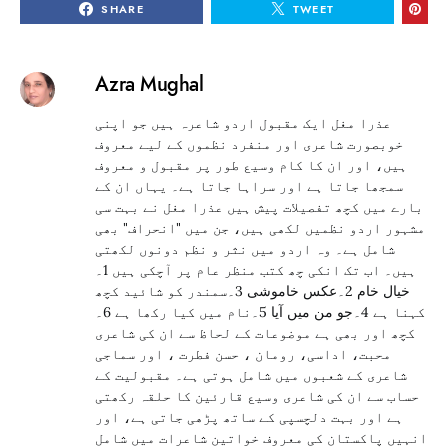
SHARE
TWEET
Azra Mughal
عذرا مغل ایک مقبول اردو شاعرہ ہیں جو اپنی
خوبصورت شاعری اور منفرد نظموں کے لیے معروف
ہیں، اور ان کا کام وسیع طور پر مقبول و معروف
سمجھا جاتا ہے اور سراہا جاتا ہے۔ یہاں ان کے
بارے میں کچھ تفصیلات پیش ہیں عذرا مغل نے بہت سی
مشہور اردو نظمیں لکھی ہیں، جن میں "انحراف" بھی
شامل ہے۔ وہ اردو میں نثر و نظم دونوں لکھتی
ہیں۔ اب تک انکی چھ کتب منظر عام پر آچکی ہیں 1۔
خیال خام 2۔عکس خاموشی 3۔سمندر کو شائید کچھ
کہنا ہے 4۔جو من میں آیا 5۔نام میں کیا رکھا ہے 6۔
کچھ اور بھی ہے موضوعات کے لحاظ سے ان کی شاعری
محبت، اداسی، رومان ، حسن فطرت ، اور سماجی
شاعری کے شعبوں میں شامل ہوتی ہے۔ مقبولیت کے
حساب سے ان کی شاعری وسیع قارئین کا حلقہ رکھتی
ہے اور بہت دلچسپی کے ساتھ پڑھی جاتی ہے، اور
انہیں پاکستان کی معروف خواتین شاعرات میں شامل