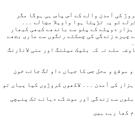
وڑ کی آمدن والے کے آس پاس ہی ہوگا مگر
رلے تو یہ تڑپتا ہوا واویلا مچالے ۔۔۔
 ہزار دوپٹے کے پلو سے باندھے کبھی کبھار
ے چہرے زندگی کی چمکتے رنگوں سے عاری بجھے
۔
وضہ ملے نہ کہ بلیک میلنگ اور منی لانڈرنگ
 موقع و محل جس کا جہاں داو لگ جائے خون
ہزار کی آمدن ۔۔۔ لاکھوں کروڑوں کیا یہاں تو
لوں سے زندگی اور موت کے دہانے تک پنہچی
م کھا رہے ہیں