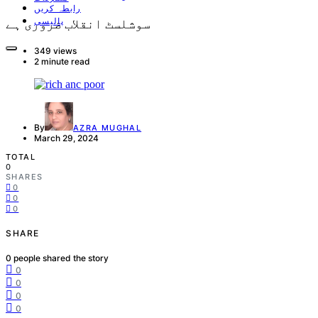
رابطہ کریں
پالیسی
سوشلسٹ انقلاب ضروری ہے
349 views
2 minute read
By
AZRA MUGHAL
March 29, 2024
TOTAL
0
SHARES
0
0
0
SHARE
0
people shared the story
0
0
0
0