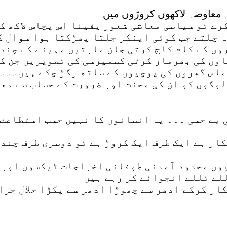
۔ معاوضہ لاکھوں کروڑوں میں
ے تو سیاسی معاشی شعور یقینا اس پچاس لاکھ کر
 چلتے جب کوئی اینکر جلتا پھڑکتا ہوا سوال ک
وں کے کام کاج کرتی جان مارتیں مہینے کے چند
اوں کی بھرمار کرتی کسمپرسی کی تصویریں جن ک
ماس گھروں کی پوچیوں کے ساتھ رگڑ چکے ہیں۔۔۔
لوگوں کو ان کی محنت اور ضرورت کے حساب سے معا
بے حسی ۔۔۔ یہ انسانوں کا نہیں حسب استطاعت و
کار ہے ایک طرف ایک کروڑ ہے تو دوسری طرف چند 
وں محدود آمدنی طوفانی اخراجات ٹیکسوں اور ب
للے تللے انجوائے کر رہے ہیں
کار کرکے ادھر سے چھوڑا ادھر سے پکڑا حلال حرا