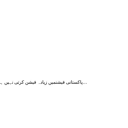
پاکستانی فیشنمیں زیادہ فیشن کرتی نہیں ہوں عموما کہ بحیثیت ایک رول ماڈل پروفیسری جاب کے اگرچہ پرانے…