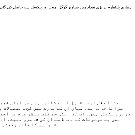
ہماری پلیٹفارم پر بڑی تعداد میں تصاویر گوگل امیجز اور پیکسلز سے حاصل کی گئی ہیں اور ان کا کاپی رائٹ مالکیت ظاہر نہیں کر سکتی۔ اگر کوئی کاپی رائٹ دعوے ہوں تو ہم فوراً معذرت کے ساتھ تصویر کو ہٹا دیں
عذرا مغل ایک مقبول اردو شاعرہ ہیں جو اپنی خوبص
سراہا جاتا ہے۔ یہاں ان کے بارے میں کچھ تفصیلات پ
بھی ہے موضوعات کے لحاظ سے ان کی شاعری محبت، اد
قارئین کا حلقہ رکھتی ہ