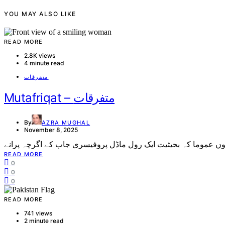
YOU MAY ALSO LIKE
READ MORE
2.8K views
4 minute read
متفرقات
Mutafriqat – متفرقات
By
AZRA MUGHAL
November 8, 2025
READ MORE
0
0
0
READ MORE
741 views
2 minute read