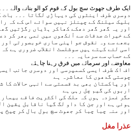
ایک طرف جھوٹ سچ بول کے قوم کو الو بنانے والے ۔۔
دوسری طرف اینٹوں کی دیہاڑی لگاتا ۔۔۔ بات کر
بلیک میلنگ کے چینلز نہیں سوائے اس کے کہ راہ
اور یہ گھر گھر دھکے کھاکر ہڈیاں رگڑتیں گھر
کے خیرات صدقات سے آنکھوں میں نمی بھر کر دع
بجھے سے وہ نقوش جو اپنی ساری خوبصورتی اور 
اسی لئے کہتے ہیں سوشلسٹ انقلاب ضروری ہے کہ 
کے حساب سے سرمایہ ۔۔۔
معاوضے اور سرمائے میں فرق رہنا چاہئے
اف اک طرف ایسی کسمپرسی اور دوسری جانب ایسی 
چوستی گدھوں کا معاشرہ ہے
اور پاکستان بھی بد قسمتی سے انہی حالات کا ش
اربوں کی گیم چل رہی ہے
مگر غمزدہ ہوں کہ ملک کی اکثریت فاقے بیماری
ہوئی ہے اور جن کا داو لگ گیا ناقابل یقین ا
اور منہ چبا چبا کر جھوٹ سچ بول بال کر چیخ پ
عذرا مغل