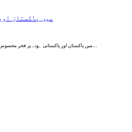
میں پاکستان اور
میں پاکستان اور پاکستانی ہونے پر فخر محسوس کرتی ہوںپاکستان چار بھرپور موسموں کا ملک ہےیہاں شمالی پہاڑ…