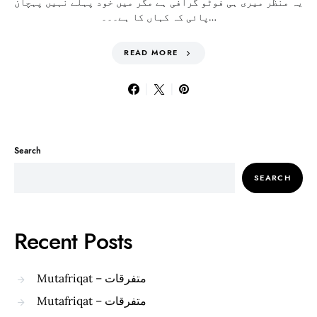
یہ منظر میری ہی فوٹو گرافی ہے مگر میں خود پہلے نہیں پہچان
پائی کہ کہاں کا ہے۔۔۔…
READ MORE
Search
SEARCH
Recent Posts
Mutafriqat – متفرقات
Mutafriqat – متفرقات