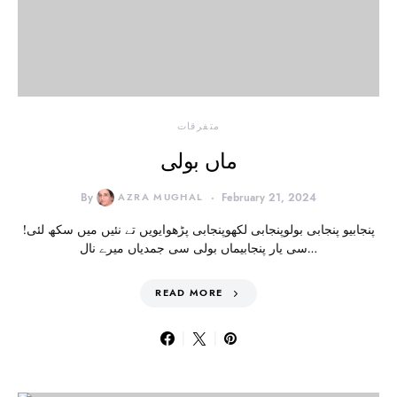
متفرقات
ماں بولی
By
AZRA MUGHAL
February 21, 2024
!پنجابیو پنجابی بولوپنجابی لکھوپنجابی پڑھوایویں تے نئیں میں سکھ لئی
سی یار پنجابیماں بولی سی جمدیاں میرے نال…
READ MORE