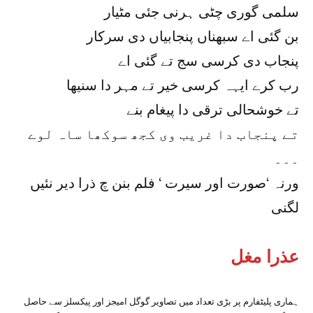
سلمی گوری چٹی ہرنی جئی مٹیار
بن گئی اے سبھناں پنجابیاں دی سرکار
پنجاب دی کرسی سج تے گئی اے
رب کرے ایہہ کرسی خیر تے مہر دا سنیھا
تے خوشحالی ترقی دا پیغام بنے
تے پنجاب دا غریب وی کجھ سوکھا ساہ لوے
۔۔۔
ورنہ ‘صورت اور سیرت ‘ فلم بنن چ ذرا دیر نئیں
لگنی
عذرا مغل
ہماری پلیٹفارم پر بڑی تعداد میں تصاویر گوگل امیجز اور پیکسلز سے حاصل