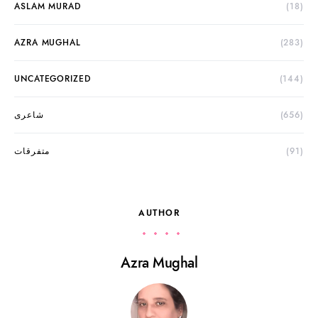
ASLAM MURAD
(18)
AZRA MUGHAL
(283)
UNCATEGORIZED
(144)
(656)
شاعری
(91)
متفرقات
AUTHOR
Azra Mughal