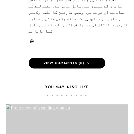
شاعری کے شعبوں میں شامل ہوتی ہے۔ مقبولیت کے
حساب سے ان کی شاعری وسیع قارئین کا حلقہ رکھتی
ہے اور بہت دلچسپی کے ساتھ پڑھی جاتی ہے، اور
انہیں پاکستان کی معروف خواتین شاعرات میں شامل
کیا جاتا ہے
VIEW COMMENTS (0)
YOU MAY ALSO LIKE