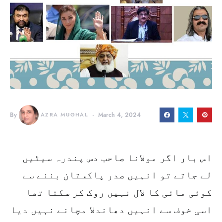
By
AZRA MUGHAL
March 4, 2024
اس بار اگر مولانا صاحب دس پندرہ سیٹیں
لے جاتے تو انہیں صدر پاکستان بننے سے
کوئی مائی کا لال نہیں روک کر سکتا تھا
اسی خوف سے انہیں دھاندلا مچانے نہیں دیا