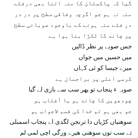
گیا کہ پاکستان کا منہ اتنا بھی درفٹے
منہ نہ ہو جو اگرچہ وفاقی سطح پر در در
در فٹے منہ ہونے کے باوجود صوبائی سطح
پر چاند کا ٹکڑا بنا ہوا ہے
جس صوبے پر نظر ڈالیں
میں حسیں میں جواں
میرے جیسا کو ئی کہاں
کرسی اعلی پر براجمان ہے
صوبہ ء پنجاب تو پھر سب سے بازی لے گیا
چودھویں کا چاند ہو یا آفتاب ہو
جو بھی ہو تم خدا کی قسم لاجواب ہو
سوھنیاں کڑیاں دا ترنجن لگدی اے پنجاب اسمبلی
تے سب توں سوھنی ھیرے ورگی اچی لمی لم