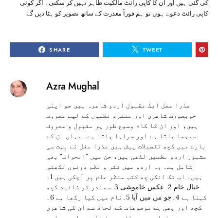
کی گئی ہیں اور ان کا کاپی رائٹ مالکیت ظاہر نہیں کر سکتی۔ اگر کوئی
کاپی رائٹ دعوے ہوں تو ہم فوراً معذرت کے ساتھ تصویر کو ہٹا دیں گے
SHARE
TWEET
Azra Mughal
عذرا مغل ایک مقبول اردو شاعرہ ہیں جو اپنی
خوبصورت شاعری اور منفرد نظموں کے لیے معروف
ہیں، اور ان کا کام وسیع طور پر مقبول و معروف
سمجھا جاتا ہے اور سراہا جاتا ہے۔ یہاں ان کے
بارے میں کچھ تفصیلات پیش ہیں عذرا مغل نے بہت سی
مشہور اردو نظمیں لکھی ہیں، جن میں "انحراف" بھی
شامل ہے۔ وہ اردو میں نثر و نظم دونوں لکھتی
ہیں۔ اب تک انکی چھ کتب منظر عام پر آچکی ہیں 1۔
خیال خام 2۔عکس خاموشی 3۔سمندر کو شائید کچھ
کہنا ہے 4۔جو من میں آیا 5۔نام میں کیا رکھا ہے 6۔
کچھ اور بھی ہے موضوعات کے لحاظ سے ان کی شاعری
محبت، اداسی، رومان ، حسن فطرت ، اور سماجی