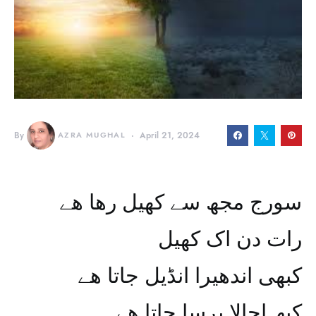
By
AZRA MUGHAL
April 21, 2024
سورج مجھ سے کھیل رها هے
رات دن اک کھیل
کبھی اندھیرا انڈیل جاتا هے
کبھ اجالا برسا جاتا هے