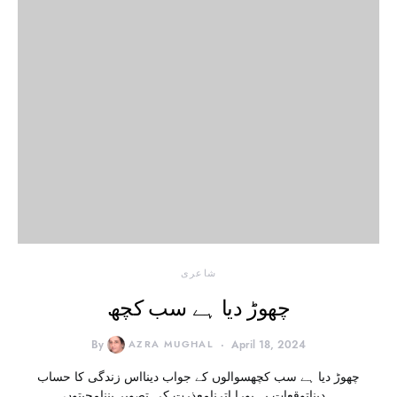
شاعری
چھوڑ دیا ہے سب کچھ
By
AZRA MUGHAL
April 18, 2024
چھوڑ دیا ہے سب کچھسوالوں کے جواب دینااس زندگی کا حساب
دیناتوقعات پہ پورا اترنامعذرت کی تصویر بننامحبتوں…