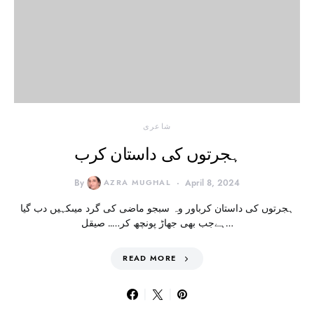
شاعری
ہجرتوں کی داستان کرب
By
AZRA MUGHAL
April 8, 2024
ہجرتوں کی داستان کرباور وہ سبجو ماضی کی گرد میںکہیں دب گیا
ہےجب بھی جھاڑ پونچھ کر….. صیقل…
READ MORE