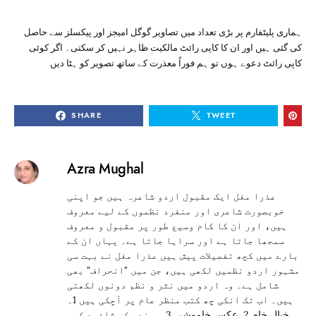
ہماری پلیٹفارم پر بڑی تعداد میں تصاویر گوگل امیجز اور پیکسلز سے حاصل
کی گئی ہیں اور ان کا کاپی رائٹ مالکیت ظاہر نہیں کر سکتی۔ اگر کوئی
کاپی رائٹ دعوے ہوں تو ہم فوراً معذرت کے ساتھ تصویر کو ہٹا دیں
SHARE
TWEET
Azra Mughal
عذرا مغل ایک مقبول اردو شاعرہ ہیں جو اپنی
خوبصورت شاعری اور منفرد نظموں کے لیے معروف
ہیں، اور ان کا کام وسیع طور پر مقبول و معروف
سمجھا جاتا ہے اور سراہا جاتا ہے۔ یہاں ان کے
بارے میں کچھ تفصیلات پیش ہیں عذرا مغل نے بہت سی
مشہور اردو نظمیں لکھی ہیں، جن میں "انحراف" بھی
شامل ہے۔ وہ اردو میں نثر و نظم دونوں لکھتی
ہیں۔ اب تک انکی چھ کتب منظر عام پر آچکی ہیں 1۔
خیال خام 2۔عکس خاموشی 3۔سمندر کو شائید کچھ