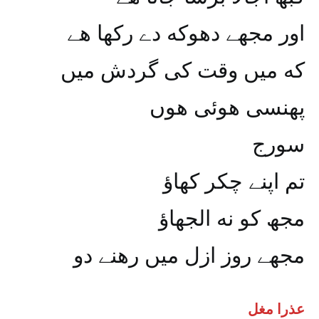
اور مجھے دھوکه دے رکھا هے
که میں وقت کی گردش میں
پھنسی هوئی هوں
سورج
تم اپنے چکر کھاؤ
مجھ کو نه الجھاؤ
مجھے روز ازل میں رهنے دو
عذرا مغل