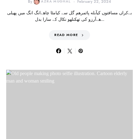
By
AZRA MUGHAL
February 22, 2024
بےکراں مسافتوں کیآبله پائمرهم گل سے کیامٹا چاهےانگ انگ میں پهیلی
هےآرزو کی تھکنلهو نکال کے سارا بدل…
READ MORE