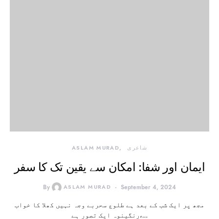
شاعری
ASLAM MURAD
ایمان اور شفا: امکان سے یقین تک کا سفر
By
ASLAM MURAD
September 4, 2024
مجھ پر ایک شب کے بعد ہے طلوع سحربے وجہ نہیں کھلا کا خواب
رنگینوہ ایک تصور ہے،…