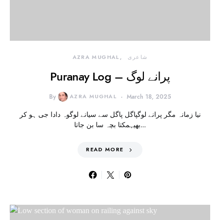
شاعری
AZRA MUGHAL
Puranay Log – پرانے لوگ
By
AZRA MUGHAL
March 18, 2025
نیا زمانہ مگر پرانے لوگپاگل پاگل سے سیانے لوگوہ دادا جی ہو کر
بھیہمکتا بچہ سا بن جاتا…
READ MORE