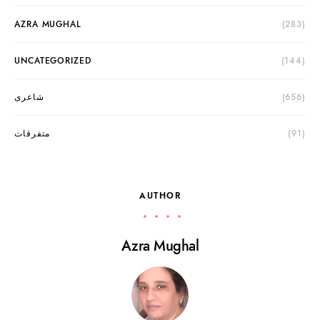
AZRA MUGHAL
(283)
UNCATEGORIZED
(144)
(656)
شاعری
(91)
متفرقات
AUTHOR
Azra Mughal