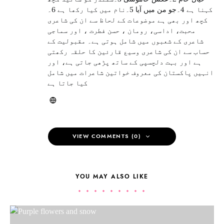
کہنا ہے 4۔جو من میں آیا 5۔نام میں کیا رکھا ہے 6۔
کچھ اور بھی ہے موضوعات کے لحاظ سے ان کی شاعری
محبت، اداسی، رومان ، حسن فطرت ، اور سماجی
شاعری کے شعبوں میں شامل ہوتی ہے۔ مقبولیت کے
حساب سے ان کی شاعری وسیع قارئین کا حلقہ رکھتی
ہے اور بہت دلچسپی کے ساتھ پڑھی جاتی ہے، اور
انہیں پاکستان کی معروف خواتین شاعرات میں شامل
کیا جاتا ہے
VIEW COMMENTS (0)
YOU MAY ALSO LIKE