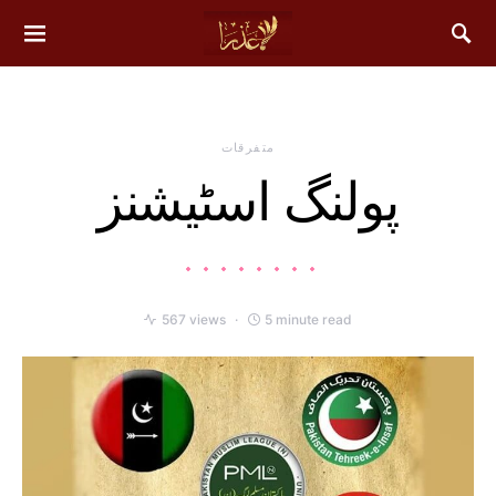
متفرقات
پولنگ اسٹیشنز
567 views
5 minute read