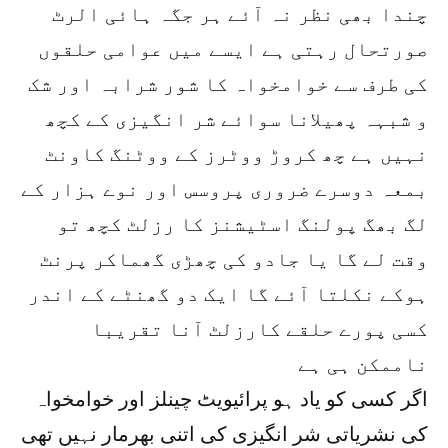
چندا بھی نظر نہ آئے ہر جگہ ہائی الرٹ
صورتحال رہتی ہے ایسے میں عوامی حلقوں
کی طرف سے خوامخواہ کا شور شرابہ اور شک
و شبہہ پھیلانا سوائے شر انگیزی کے کچھ
نہیں ہے چھ کروڑ ووٹرز کے ووٹنگ کاونٹ
بمعہ دوسرے ضروری پروسس اور نوے ہزار کے
لگ بھگ پولنگ اسٹیشنز کا رزلٹ کچھ تو
وقت لے گا یا جادو کی چھڑی گھماکر پرنٹ
ہوکے نکلتا آئے گا ایک دو گھنٹے کے اندر
کسی پورے حلقے کارزلٹ آنا تقریبا
ناممکن ہی ہے
اگر کسی کو یاد ہو پرائیویٹ چینلز اور خوامخواہ
کی نشریاتی شر انگیزی کی اتنی بھرمار نہیں تھی