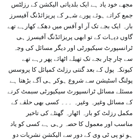
مجھے خود یاد ہے ایک بلدیاتی الیکشن کے رزلٹس
جمع کراتے ہوئے پورے شہر کے پریزائڈنگ آفیسرز
بارہ ایک بجے تک آر او آفس میں دھکے کھارہے تھے
گاوں دیہات کے تو ابھی پریزائڈنگ آفیسرز ہی
ٹرانسپورٹ سیکیورٹی اور دیگر مسائل کی وجہ
سے چار چار بجے تک تھیلے اٹھائے پھر رہے تھے
کیونکہ پول کے بعد گنتی رزلٹ کمپائل کا پروسس
پولنگ اسٹیشن سے شروع ہوکر ہی آگے بڑھتا ہے
مسئلے مسائل ٹرانسپورٹ سیکیورٹی سبمٹ کرنے
کے مسائل وغیرہ وغیرہ ۔۔۔ کسی بھی حلقے کے
مکمل رزلٹ کو بارہ اٹھارہ گھنٹے کی تاخیر
مناسب اور معمول کا حصہ رہی ہے کسی کو یاد
ہو تو پی ٹی وی کے دور سے الیکشن نشریات دو