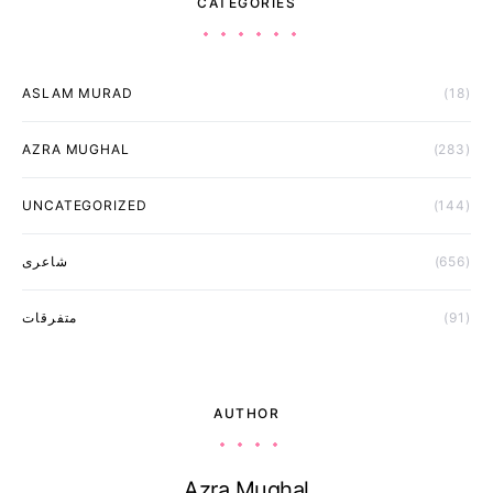
CATEGORIES
ASLAM MURAD
(18)
AZRA MUGHAL
(283)
UNCATEGORIZED
(144)
(656)
شاعری
(91)
متفرقات
AUTHOR
Azra Mughal