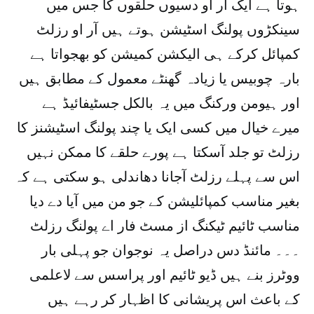
ہوتا ہے ایک آر او دسیوں حلقوں کا جس میں
سینکڑوں پولنگ اسٹیشن ہوتے ہیں آر او رزلٹ
کمپائل کرکے ہی الیکشن کمیشن کو بھجواتا ہے
بارہ چوبیس یا زیادہ گھنٹے معمول کے مطابق ہیں
اور ہیومن ورکنگ میں یہ بالکل جسٹیفائیڈ ہے
میرے خیال میں کسی ایک یا چند پولنگ اسٹیشنز کا
رزلٹ تو جلد آسکتا ہے پورے حلقے کا ممکن نہیں
اس سے پہلے رزلٹ آجانا دھاندلی ہو سکتی ہے کہ
بغیر مناسب کمپائلیشن کے جو من میں آیا دے دیا
مناسب ٹائیم ٹیکنگ از مسٹ فار اے پولنگ رزلٹ
۔۔۔ مائنڈ دس دراصل یہ نوجوان جو پہلی بار
ووٹرز بنے ہیں ڈیو ٹائیم اور پراسس سے لاعلمی
کے باعث اس پریشانی کا اظہار کر رہے ہیں