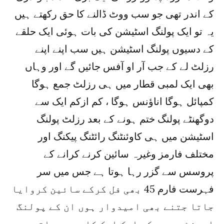
کے اندر تھی جو سب ووٹ ڈالنے کا حق رکھتے ہیں
یہ تو ایک پولنگ اسٹیشن کی بات ہوئی ایک حلقے
کے دسیوں پولنگ اسٹیشن ہیں سب اپنے اپنے
رزلٹ لے کے جب آر او آفس جائیں گے اور وہاں
بھی ایک لمبی قطار میں ہی رزلٹ جمع ہوگا
کمپائل ہوگا اناؤنس ہوگا ، کم ازکم ایک سے
دوگھنٹے پولنگ ختم ہونے کے بعد رزلٹ پولنگ
اسٹیشن میں ہی کاوئنٹنگ رائٹنگ پیکنگ اور
مختلف فارمز وغیرہ سائین کرنے کرانے کے
پروسس سے گزر رہا ہوتا ہے جس میں سر
فہرست فارم 45 بھی فل کرکے سائین کروایا
جاتا جتنے بھی امیدوار ہوں ان کے پولنگ
ایجنٹ سے سب کو ایک ایک کاپی دی جاتی ہے