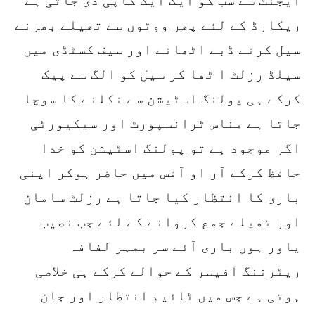
ریکارڈ کے لئے پھر ووٹوں سے تھیلے بھرنے
سیل کرنے ڈبے اٹھانے اور سیف کسٹڈی میں
سیلڈ رزلٹ ا ٹھا کر سیل کو الگ سے پیک
کرکے ہی پولنگ اسٹیشن سے نکلنے کا سوچا
جاتا ہے مناس ٹرانسپورٹ اور سیکیورٹی
اگر موجود ہے تو پولنگ اسٹیشن کو خدا
حافظ کرکے آر او آفس میں حاضر ہوکر اپنی
باری کا انتظار کیا جاتا ہے رزلٹ سامان
اور تھیلے جمع کروانے کے لئے جب نصیب
یاور ہوں باری آئے سر بمہر لفافہ
ریٹرننگ آفیسر کے حوالے کرکے ہی خلاصی
ہوتی ہے جس میں ٹائیم انتظار اور جان