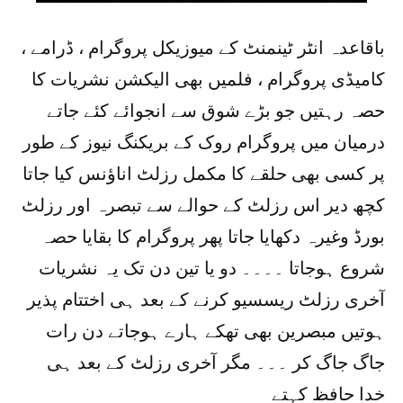
باقاعدہ انٹر ٹینمنٹ کے میوزیکل پروگرام ، ڈرامے ،
کامیڈی پروگرام ، فلمیں بھی الیکشن نشریات کا
حصہ رہتیں جو بڑے شوق سے انجوائے کئے جاتے
درمیان میں پروگرام روک کے بریکنگ نیوز کے طور
پر کسی بھی حلقے کا مکمل رزلٹ اناؤنس کیا جاتا
کچھ دیر اس رزلٹ کے حوالے سے تبصرہ اور رزلٹ
بورڈ وغیرہ دکھایا جاتا پھر پروگرام کا بقایا حصہ
شروع ہوجاتا ۔۔۔۔ دو یا تین دن تک یہ نشریات
آخری رزلٹ ریسسیو کرنے کے بعد ہی اختتام پذیر
ہوتیں مبصرین بھی تھکے ہارے ہوجاتے دن رات
جاگ جاگ کر ۔۔۔ مگر آخری رزلٹ کے بعد ہی
خدا حافظ کہتے