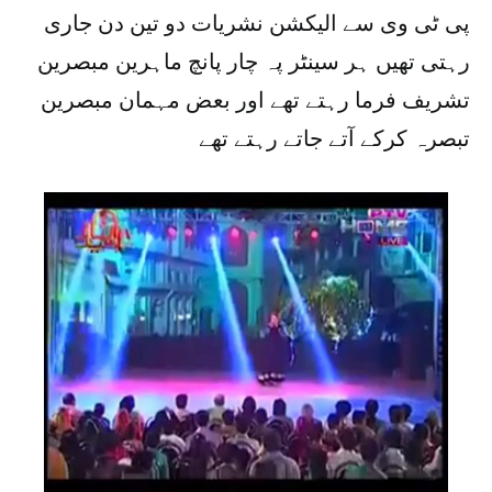
پی ٹی وی سے الیکشن نشریات دو تین دن جاری
رہتی تھیں ہر سینٹر پہ چار پانچ ماہرین مبصرین
تشریف فرما رہتے تھے اور بعض مہمان مبصرین
تبصرہ کرکے آتے جاتے رہتے تھے