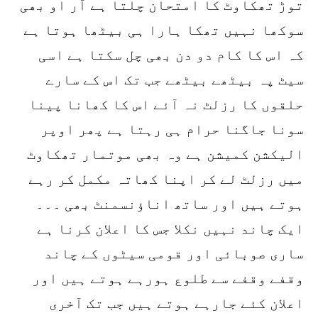
توڑ تھکاوٹ کا امتحان چلتا ہے آر او بھی
سوکھا نہیں تھکا ہارا ہی بیٹھا ہوتا ہے
کہ اس کا کام دو دن بھی چل سکتا ہے اسی
سیٹ پہ بیٹھے بیٹھے جب تک اس کے سارے
حلقوں کا رزلٹ نہ آئے اس کا کھانا پینا
سونا جاگنا حرام ہی رہتا ہے پھر اوپر
الیکشن کمیشن ہے وہ بھی موتمار تھکاوٹ
میں رزلٹ لے کر اپنا کھاتہ مکمل کر رہے
ہوتے ہیں اور ساتھ اناؤنسمنٹ بھی ۔۔۔
ایک چاند نہیں نکلا جس کا اعلان کرنا ہے
ساری صوبائی اور قومی سیٹوں کے چاند
وقفے وقفے سے طلوع ہورہے ہوتے ہیں اور
اعلان کئے جارہے ہوتے ہیں جب تک آخری