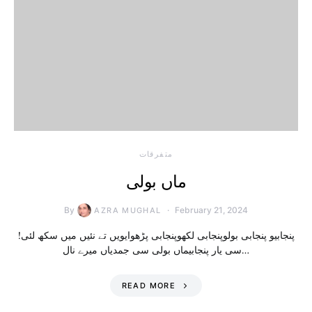
متفرقات
ماں بولی
By
February 21, 2024
AZRA MUGHAL
!پنجابیو پنجابی بولوپنجابی لکھوپنجابی پڑھوایویں تے نئیں میں سکھ لئی
سی یار پنجابیماں بولی سی جمدیاں میرے نال…
READ MORE