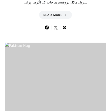
رول ماڈل پروفیسری جاب کے اگرچہ پرانے…
READ MORE