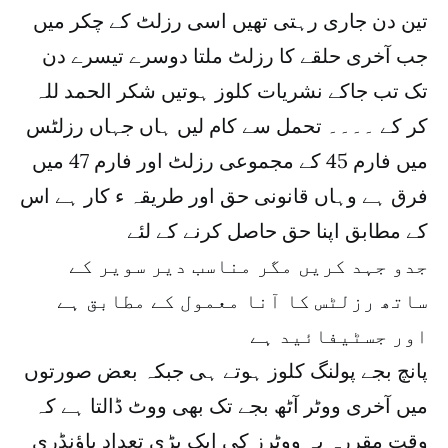
تین دن جاری رہتی تھیں اسی رزلٹ کے چکر میں
جب آخری حلقے کا رزلٹ ملتا دوسرے تیسرے دن
تک تب جاکے نشریات کلوز ہوتیں شکر الحمد للہ
کر کے ۔۔۔۔ تحمل سے کام لیں ہاں جہاں رزلٹس
میں فارم 45 کے مجموعی رزلٹ اور فارم 47 میں
فرق ہے وہاں قانونی حق اور طریقہ ء کار ہے اس
کے مطابق اپنا حق حاصل کرنے کے لئے
جدو جہد کریں مگر مناسب دیر سویر کے
ساتھ رزلٹس کا آنا معمول کے مطابق ہے
اور جسٹیفائید ہے
پانچ بجے پولنگ کلوز ہوتے ہی جبکہ بعض صورتوں
میں آخری ووٹر آٹھ بجے تک بھی ووٹ ڈالتا ہے کہ
وقت مقررہ پہ ووٹرز کی ایک بڑی تعداد باؤنڈری