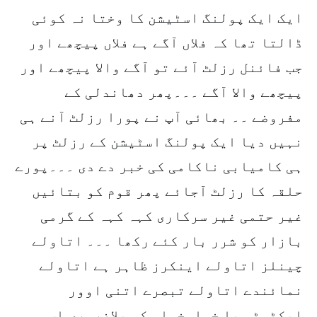
ایک ایک پولنگ اسٹیشن کا وختا نہ کوئی
ڈالتا تھا کہ فلاں آگے ہے فلاں پیچھے اور
جب فائنل رزلٹ آئے تو آگے والا پیچھے اور
پیچھے والا آگے ۔۔۔پھر دھاندلی کے
مفروضے ۔۔ بھائی آپ نے پورا رزلٹ آنے ہی
نہیں دیا ایک پولنگ اسٹیشن کے رزلٹ پر
ہی کامیابی ناکامی کی خبر دے دی ۔۔۔پورے
حلقہ کا رزلٹ آجائے پھر قوم کو بتائیں
غیر حتمی غیر سرکاری کہہ کہہ کے گرمی
بازار کو شرر بار کئے رکھا ۔۔۔ اتاولے
چینلز اتاولے اینکرز ظاہر ہے اتاولے
نمائندے اتاولے تبصرے اتنی اوور
ایکٹوٹی یا خوامخواہ کی بلاضروری اپ