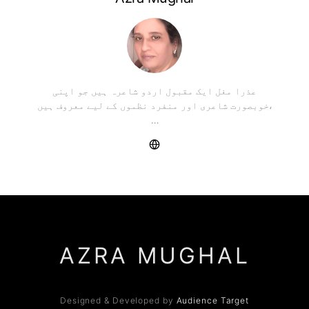
عذرا مغل ایک مقبول اردو شاعرہ ہیں جو اپنی
خوبصورت شاعری اور منفرد نظموں کے لیے معروف ہیں،
…
AZRA MUGHAL
Designed & Developed by
Audience Target