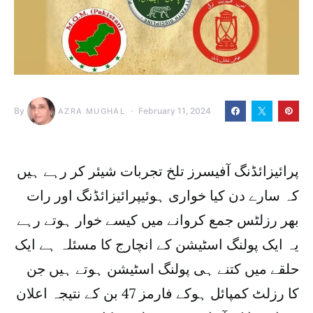
By
February 11, 2024
AZRA MUGHAL
پرائیزائڈنگ آفیسرز تلخ تجربات شیئر کر رہے ہیں
کہ سارے دن کیا خواری ہوئیپرائیزائڈنگ اور رات
بھر رزلٹس جمع کروانے میں کیسے خوار ہوتے رہے
یہ ایک پولنگ اسٹیشن کے انچارج کا مسئلہ ہے ایک
حلقے میں کتنے ہی پولنگ اسٹیشن ہوتے ہیں جن
کا رزلٹ کمپائل ہوکے فارمز 47 بن کے نتیجہ اعلان