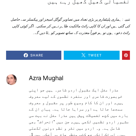
نفسیاتی کھیل کھیل رہے ہیں
ت
نبیہ: ہماری پلیٹفارم پر بڑی تعداد میں تصاویر گوگل امیجز اور پیکسلز سے حاصل
کی گئی ہیں اور ان کا کاپی رائٹ مالکیت ظاہر نہیں کر سکتی۔ اگر کوئی کاپی
رائٹ دعوے ہوں تو ہم فوراً معذرت کے ساتھ تصویر کو ہٹا دیں گے۔
SHARE
TWEET
Azra Mughal
عذرا مغل ایک مقبول اردو شاعرہ ہیں جو اپنی
خوبصورت شاعری اور منفرد نظموں کے لیے معروف
ہیں، اور ان کا کام وسیع طور پر مقبول و معروف
سمجھا جاتا ہے اور سراہا جاتا ہے۔ یہاں ان کے
بارے میں کچھ تفصیلات پیش ہیں عذرا مغل نے بہت سی
مشہور اردو نظمیں لکھی ہیں، جن میں "انحراف" بھی
شامل ہے۔ وہ اردو میں نثر و نظم دونوں لکھتی
ہیں۔ اب تک انکی چھ کتب منظر عام پر آچکی ہیں 1۔