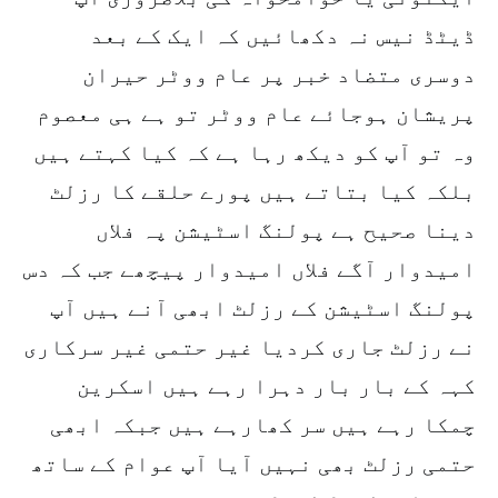
ڈیٹڈ نیس نہ دکھائیں کہ ایک کے بعد
دوسری متضاد خبر پر عام ووٹر حیران
پریشان ہوجائے عام ووٹر تو ہے ہی معصوم
وہ تو آپ کو دیکھ رہا ہے کہ کیا کہتے ہیں
بلکہ کیا بتاتے ہیں پورے حلقے کا رزلٹ
دینا صحیح ہے پولنگ اسٹیشن پہ فلاں
امیدوار آگے فلاں امیدوار پیچھے جب کہ دس
پولنگ اسٹیشن کے رزلٹ ابھی آنے ہیں آپ
نے رزلٹ جاری کردیا غیر حتمی غیر سرکاری
کہہ کے بار بار دہرا رہے ہیں اسکرین
چمکا رہے ہیں سر کھارہے ہیں جبکہ ابھی
حتمی رزلٹ بھی نہیں آیا آپ عوام کے ساتھ