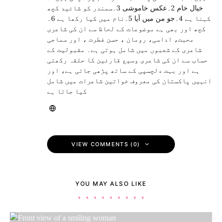
خیال خام 2۔عکس خاموشی 3۔سمندر کو شائید کچھ
کہنا ہے 4۔جو من میں آیا 5۔نام میں کیا رکھا ہے 6۔
کچھ اور بھی ہے موضوعات کے لحاظ سے ان کی شاعری
محبت، اداسی، رومان ، حسن فطرت ، اور سماجی
شاعری کے شعبوں میں شامل ہوتی ہے۔ مقبولیت کے
حساب سے ان کی شاعری وسیع قارئین کا حلقہ رکھتی
ہے اور بہت دلچسپی کے ساتھ پڑھی جاتی ہے، اور
انہیں پاکستان کی معروف خواتین شاعرات میں شامل
کیا جاتا ہے
VIEW COMMENTS (0)
YOU MAY ALSO LIKE