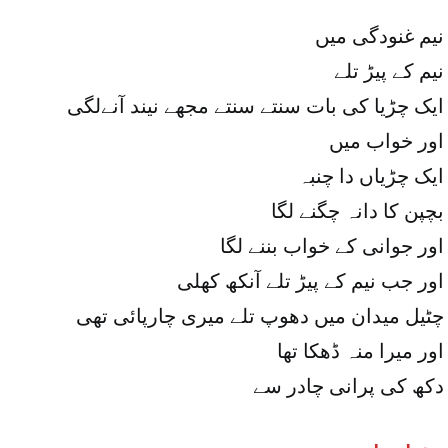
نیم غنودگی میں
نیم کے پیڑ تلے
ایک چڑیا کی بات سنتے سنتے مجھے نیند آنےلگی
اور خواب میں
ایک چڑیاں دا چنبہ
بچپن کا دانہ چگنے لگا
اور جوانی کے خواب بننے لگا
اور جب نیم کے پیڑ تلے آنکھ کھلی
چٹیل میدان میں دھوپ تلے میری چارپائی تھی
اور میرا منہ ڈھکا تھا
دکھ کی پرانی چادر سے