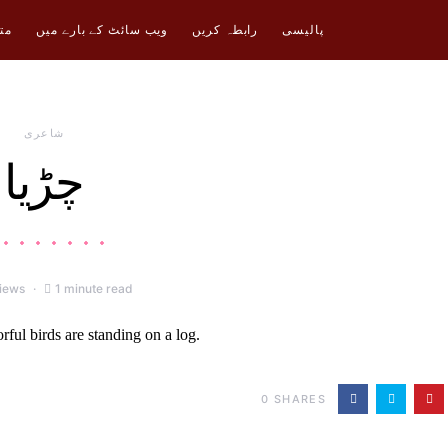
پالیسی
رابطہ کریں
ویب سائٹ کے بارے میں
مت
شاعری
چڑیا
iews
1 minute read
0
SHARES