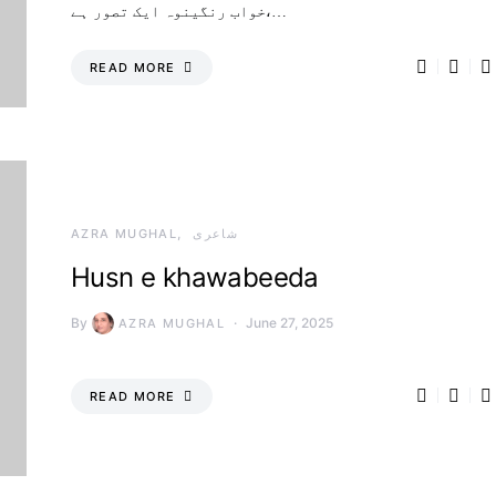
خواب رنگینوہ ایک تصور ہے،…
READ MORE
شاعری
AZRA MUGHAL
Husn e khawabeeda
By
June 27, 2025
AZRA MUGHAL
READ MORE