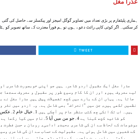
عذرا مغل
ہماری پلیٹفارم پر بڑی تعداد میں تصاویر گوگل امیجز اور پیکسلز سے حاصل کی گئی ہ
کر سکتی۔ اگر کوئی کاپی رائٹ دعوے ہوں تو ہم فوراً معذرت کے ساتھ تصویر کو ہٹا
E
TWEET
عذرا مغل ایک مقبول اردو شاعرہ ہیں جو اپنی خوبصورت شاعری او
لیے معروف ہیں، اور ان کا کام وسیع طور پر مقبول و معروف سمجھا ج
جاتا ہے۔ یہاں ان کے بارے میں کچھ تفصیلات پیش ہیں عذرا مغل نے ب
نظمیں لکھی ہیں، جن میں "انحراف" بھی شامل ہے۔ وہ اردو میں نثر و
موضوعات کے لحاظ سے ان کی شاعری محبت، اداسی، رومان ، حسن فطرت ،
کے شعبوں میں شامل ہوتی ہے۔ مقبولیت کے حساب سے ان کی شاعری وسی
رکھتی ہے اور بہت دلچسپی کے ساتھ پڑھی جاتی ہے، اور انہیں 