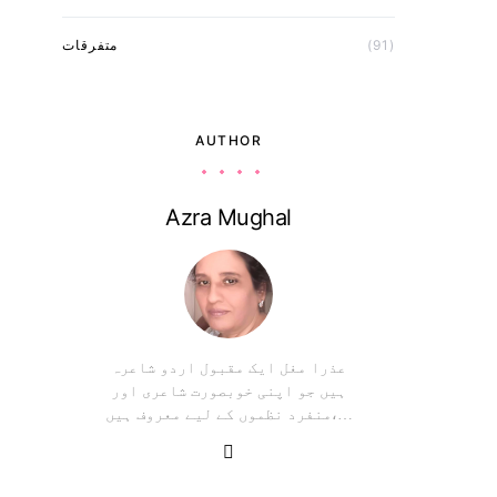
(91)
متفرقات
AUTHOR
Azra Mughal
عذرا مغل ایک مقبول اردو شاعرہ
ہیں جو اپنی خوبصورت شاعری اور
منفرد نظموں کے لیے معروف ہیں،…