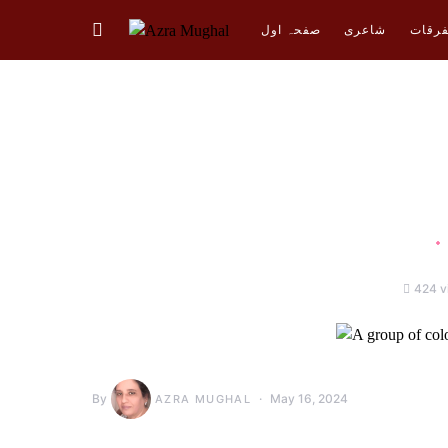
فرقات
شاعری
صفحہ اول
424 v
By
May 16, 2024
AZRA MUGHAL