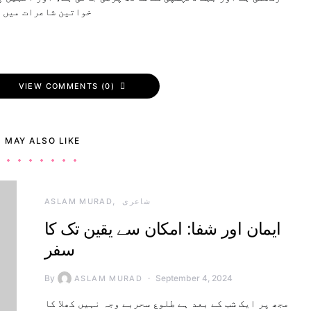
خواتین شاعرات میں ش
VIEW COMMENTS (0)
 MAY ALSO LIKE
شاعری
ASLAM MURAD
ایمان اور شفا: امکان سے یقین تک کا
سفر
By
September 4, 2024
ASLAM MURAD
مجھ پر ایک شب کے بعد ہے طلوع سحربے وجہ نہیں کھلا کا