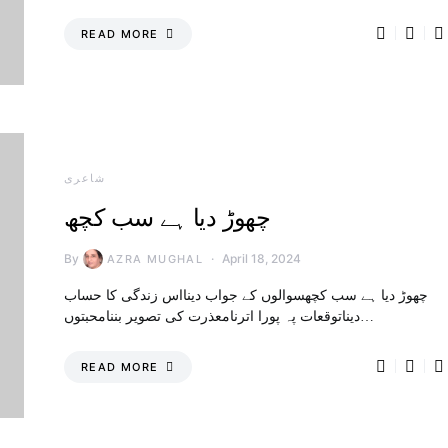
READ MORE
شاعری
چھوڑ دیا ہے سب کچھ
By
April 18, 2024
AZRA MUGHAL
چھوڑ دیا ہے سب کچھسوالوں کے جواب دینااس زندگی کا حساب
دیناتوقعات پہ پورا اترنامعذرت کی تصویر بننامحبتوں…
READ MORE