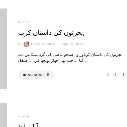
شاعری
ہجرتوں کی داستان کرب
By
April 8, 2024
AZRA MUGHAL
ہجرتوں کی داستان کرباور وہ سبجو ماضی کی گرد میںکہیں دب
گیا ہےجب بھی جھاڑ پونچھ کر….. صیقل…
READ MORE
شاعری
آبله پائ