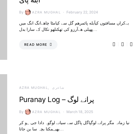
By
February 22, 2024
AZRA MUGHAL
بےکراں مسافتوں کیآبله پائمرهم گل سے کیامٹا چاهےانگ انگ میں
پهیلی هےآرزو کی تھکنلهو نکال کے سارا بدل…
READ MORE
شاعری
AZRA MUGHAL
Puranay Log – پرانے لوگ
By
March 18, 2025
AZRA MUGHAL
نیا زمانہ مگر پرانے لوگپاگل پاگل سے سیانے لوگوہ دادا جی ہو کر
بھیہمکتا بچہ سا بن جاتا…