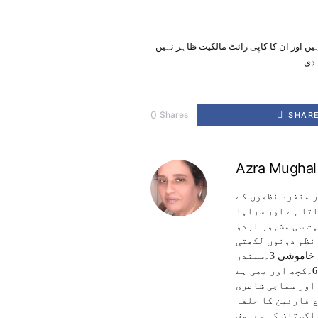
یں اور ان کا کاپی رائٹ مالکیت ظاہر نہیں
 دی
0
Shares
SHAR
Azra Mughal
ر منفرد نظموں کے
اتا ہے اور سراہا
ہت سی مشہور اردو
 نظم دونوں لکھتی
ہیں۔ اب تک انکی چھ کتب منظر عام پر آچکی ہیں 1۔خیال خام 2۔عکس خاموشی 3۔سمندر
کو شائید کچھ کہنا ہے 4۔جو من میں آیا 5۔نام میں کیا رکھا ہے 6۔کچھ اور بھی ہے
 اور سماجی شاعری
ع قارئین کا حلقہ
پاکستان کی معروف