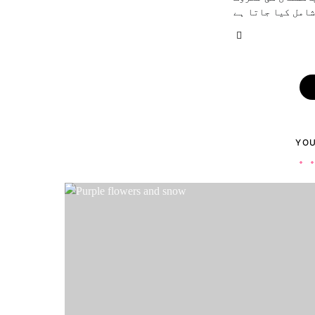
امل کیا جاتا ہے
YOU