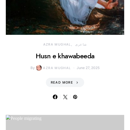
شاعری
AZRA MUGHAL
Husn e khawabeeda
By
June 27, 2025
AZRA MUGHAL
READ MORE