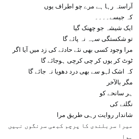
آراستہ رہا ہے مرے چو اطراف یوں
کہ جیسے۔۔۔۔
ایک شیشہ جو چھنک گیا
تو شکستگی سہہ نہ پائے گا
مرا وجود کسی بھی نئے حادثے کی زد میں آیا اگر
ٹوٹ کر یوں کر چی کرچی ہوجائے گا
کہ اشک لہو سے بھی درد دھویا نہ جائے گا
مگر بالآخر
ہر سانحے کو
نگلنے کی
شاندار روایت رہی طریق مرا
میرا سربلندی کا پرچم کبھی سرنگوں نہیں
ہوا