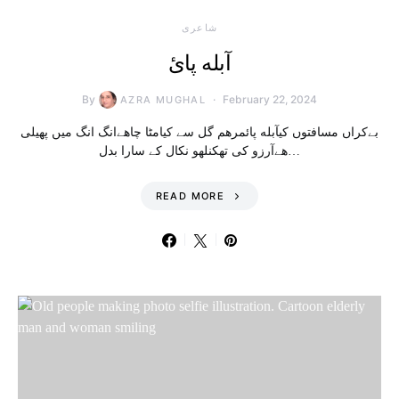
شاعری
آبله پائ
By
February 22, 2024
AZRA MUGHAL
بےکراں مسافتوں کیآبله پائمرهم گل سے کیامٹا چاهےانگ انگ میں پهیلی
هےآرزو کی تھکنلهو نکال کے سارا بدل…
READ MORE