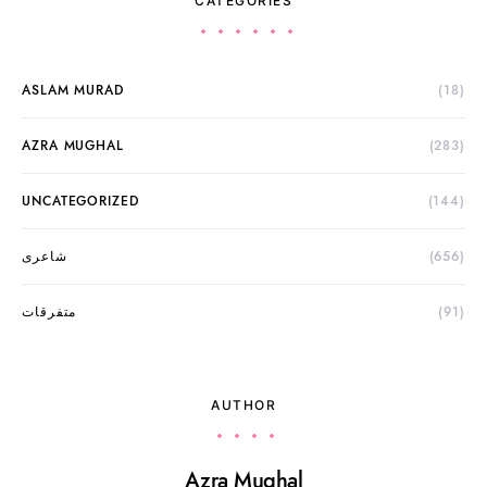
CATEGORIES
ASLAM MURAD
(18)
AZRA MUGHAL
(283)
UNCATEGORIZED
(144)
(656)
شاعری
(91)
متفرقات
AUTHOR
Azra Mughal