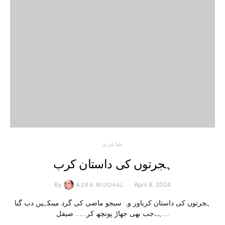
شاعری
ہجرتوں کی داستان کرب
By
April 8, 2024
AZRA MUGHAL
ہجرتوں کی داستان کرباور وہ سبجو ماضی کی گرد میںکہیں دب گیا
ہےجب بھی جھاڑ پونچھ کر….. صیقل…