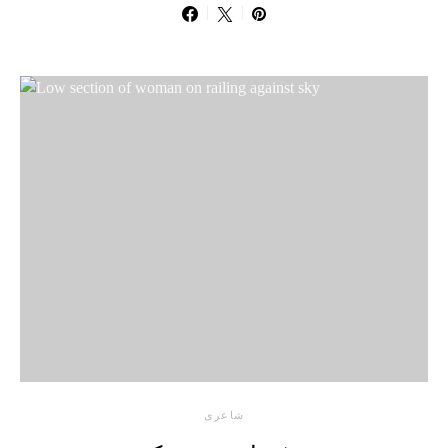
شاعری