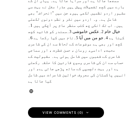
سمجھا جاتا ہے اور سراہا جاتا ہے۔ یہاں ان کے
بارے میں کچھ تفصیلات پیش ہیں عذرا مغل نے بہت سی
مشہور اردو نظمیں لکھی ہیں، جن میں "انحراف" بھی
شامل ہے۔ وہ اردو میں نثر و نظم دونوں لکھتی
ہیں۔ اب تک انکی چھ کتب منظر عام پر آچکی ہیں 1۔
خیال خام 2۔عکس خاموشی 3۔سمندر کو شائید کچھ
کہنا ہے 4۔جو من میں آیا 5۔نام میں کیا رکھا ہے 6۔
کچھ اور بھی ہے موضوعات کے لحاظ سے ان کی شاعری
محبت، اداسی، رومان ، حسن فطرت ، اور سماجی
شاعری کے شعبوں میں شامل ہوتی ہے۔ مقبولیت کے
حساب سے ان کی شاعری وسیع قارئین کا حلقہ رکھتی
ہے اور بہت دلچسپی کے ساتھ پڑھی جاتی ہے، اور
انہیں پاکستان کی معروف خواتین شاعرات میں شامل
کیا جاتا ہے
VIEW COMMENTS (0)