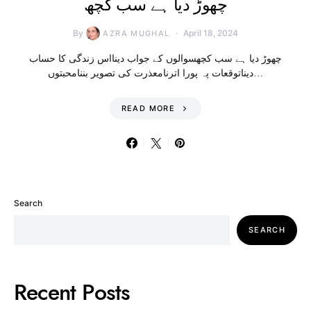
چھوڑ دیا ہے سب کچھ
By
April 18, 2024
AZRA MUGHAL
چھوڑ دیا ہے سب کچھسوالوں کے جواب دینااس زندگی کا حساب
دیناتوقعات پہ پورا اترنامعذرت کی تصویر بننامحبتوں…
READ MORE
Search
SEARCH
Recent Posts