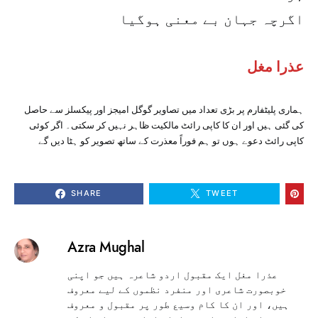
اگرچہ جہان بے معنی ہوگیا
عذرا مغل
ہماری پلیٹفارم پر بڑی تعداد میں تصاویر گوگل امیجز اور پیکسلز سے حاصل
کی گئی ہیں اور ان کا کاپی رائٹ مالکیت ظاہر نہیں کر سکتی۔ اگر کوئی
کاپی رائٹ دعوے ہوں تو ہم فوراً معذرت کے ساتھ تصویر کو ہٹا دیں گے
SHARE
TWEET
Azra Mughal
عذرا مغل ایک مقبول اردو شاعرہ ہیں جو اپنی
خوبصورت شاعری اور منفرد نظموں کے لیے معروف
ہیں، اور ان کا کام وسیع طور پر مقبول و معروف