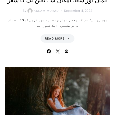
ایمان اور شفا: امکان سے یقین تک کا سفر
By
September 4, 2024
ASLAM MURAD
مجھ پر ایک شب کے بعد ہے طلوع سحربے وجہ نہیں کھلا کا خواب
رنگینوہ ایک تصور ہے،…
READ MORE