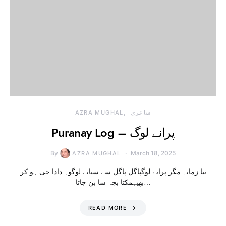
شاعری
AZRA MUGHAL
Puranay Log – پرانے لوگ
By
March 18, 2025
AZRA MUGHAL
نیا زمانہ مگر پرانے لوگپاگل پاگل سے سیانے لوگوہ دادا جی ہو کر
بھیہمکتا بچہ سا بن جاتا…
READ MORE