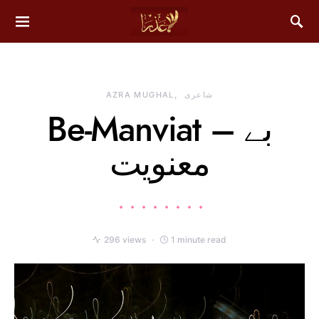
شاعری
AZRA MUGHAL
Be-Manviat – بے
معنویت
296 views
1 minute read