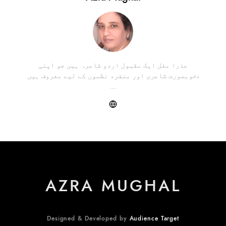
عذرا مغل ایک مقبول اردو شاعرہ ہیں جو اپنی
خوبصورت شاعری اور منفرد نظموں کے لیے معروف ہیں،
…
AZRA MUGHAL
Designed & Developed by
Audience Target