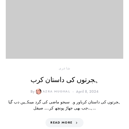
شاعری
ہجرتوں کی داستان کرب
By
AZRA MUGHAL
April 8, 2024
ہجرتوں کی داستان کرباور وہ سبجو ماضی کی گرد میںکہیں دب گیا
ہےجب بھی جھاڑ پونچھ کر….. صیقل…
READ MORE