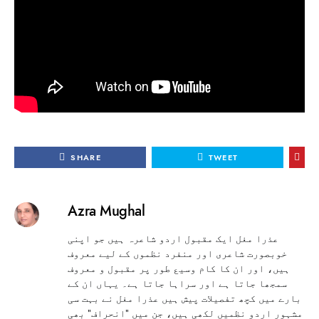
SHARE
TWEET
Azra Mughal
عذرا مغل ایک مقبول اردو شاعرہ ہیں جو اپنی
خوبصورت شاعری اور منفرد نظموں کے لیے معروف
ہیں، اور ان کا کام وسیع طور پر مقبول و معروف
سمجھا جاتا ہے اور سراہا جاتا ہے۔ یہاں ان کے
بارے میں کچھ تفصیلات پیش ہیں عذرا مغل نے بہت سی
مشہور اردو نظمیں لکھی ہیں، جن میں "انحراف" بھی