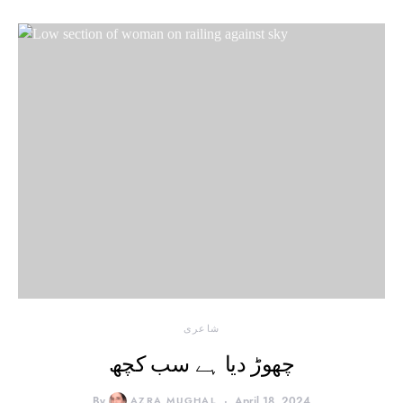
شاعری
چھوڑ دیا ہے سب کچھ
By
AZRA MUGHAL
April 18, 2024