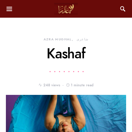
شاعری
AZRA MUGHAL
Kashaf
248 views
1 minute read