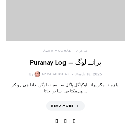
شاعری
AZRA MUGHAL
Puranay Log – پرانے لوگ
By
AZRA MUGHAL
March 18, 2025
نیا زمانہ مگر پرانے لوگپاگل پاگل سے سیانے لوگوہ دادا جی ہو کر
بھیہمکتا بچہ سا بن جاتا…
READ MORE