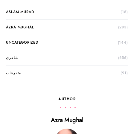
ASLAM MURAD
(18)
AZRA MUGHAL
(283)
UNCATEGORIZED
(144)
(656)
شاعری
(91)
متفرقات
AUTHOR
Azra Mughal