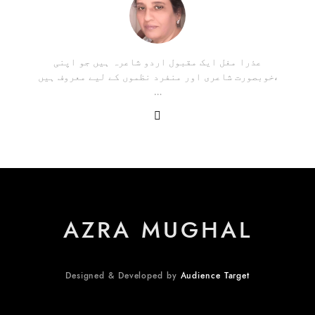
عذرا مغل ایک مقبول اردو شاعرہ ہیں جو اپنی
خوبصورت شاعری اور منفرد نظموں کے لیے معروف ہیں،
…
AZRA MUGHAL
Designed & Developed by
Audience Target