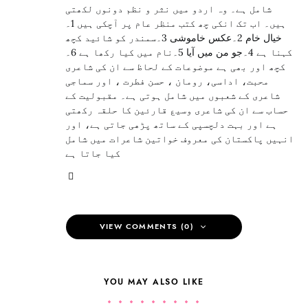
شامل ہے۔ وہ اردو میں نثر و نظم دونوں لکھتی
ہیں۔ اب تک انکی چھ کتب منظر عام پر آچکی ہیں 1۔
خیال خام 2۔عکس خاموشی 3۔سمندر کو شائید کچھ
کہنا ہے 4۔جو من میں آیا 5۔نام میں کیا رکھا ہے 6۔
کچھ اور بھی ہے موضوعات کے لحاظ سے ان کی شاعری
محبت، اداسی، رومان ، حسن فطرت ، اور سماجی
شاعری کے شعبوں میں شامل ہوتی ہے۔ مقبولیت کے
حساب سے ان کی شاعری وسیع قارئین کا حلقہ رکھتی
ہے اور بہت دلچسپی کے ساتھ پڑھی جاتی ہے، اور
انہیں پاکستان کی معروف خواتین شاعرات میں شامل
کیا جاتا ہے
VIEW COMMENTS (0)
YOU MAY ALSO LIKE