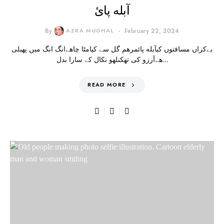
آبله پائ
By
AZRA MUGHAL
February 22, 2024
بےکراں مسافتوں کیآبله پائمرهم گل سے کیامٹا چاهےانگ انگ میں پهیلی
هےآرزو کی تھکنلهو نکال کے سارا بدل…
READ MORE