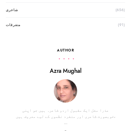
(656)
شاعری
(91)
متفرقات
AUTHOR
Azra Mughal
عذرا مغل ایک مقبول اردو شاعرہ ہیں جو اپنی
خوبصورت شاعری اور منفرد نظموں کے لیے معروف ہیں،
…