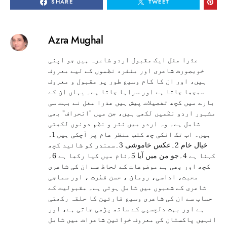
SHARE
TWEET
Azra Mughal
عذرا مغل ایک مقبول اردو شاعرہ ہیں جو اپنی
خوبصورت شاعری اور منفرد نظموں کے لیے معروف
ہیں، اور ان کا کام وسیع طور پر مقبول و معروف
سمجھا جاتا ہے اور سراہا جاتا ہے۔ یہاں ان کے
بارے میں کچھ تفصیلات پیش ہیں عذرا مغل نے بہت سی
مشہور اردو نظمیں لکھی ہیں، جن میں "انحراف" بھی
شامل ہے۔ وہ اردو میں نثر و نظم دونوں لکھتی
ہیں۔ اب تک انکی چھ کتب منظر عام پر آچکی ہیں 1۔
خیال خام 2۔عکس خاموشی 3۔سمندر کو شائید کچھ
کہنا ہے 4۔جو من میں آیا 5۔نام میں کیا رکھا ہے 6۔
کچھ اور بھی ہے موضوعات کے لحاظ سے ان کی شاعری
محبت، اداسی، رومان ، حسن فطرت ، اور سماجی
شاعری کے شعبوں میں شامل ہوتی ہے۔ مقبولیت کے
حساب سے ان کی شاعری وسیع قارئین کا حلقہ رکھتی
ہے اور بہت دلچسپی کے ساتھ پڑھی جاتی ہے، اور
انہیں پاکستان کی معروف خواتین شاعرات میں شامل