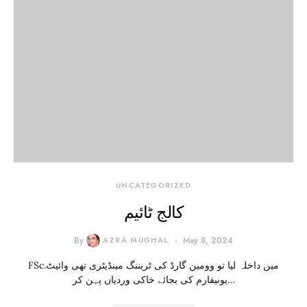
UNCATEGORIZED
کالج ٹائیم
By
AZRA MUGHAL
May 8, 2024
FSc.میں داخلہ لیا تو وومین گارڈ کی ٹریننگ مینڈیٹری تھی وائیٹ
یونیفارم کی بجائے خاکی وردیاں پہن کر…