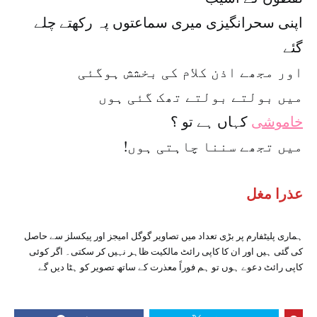
اپنی سحرانگیزی میری سماعتوں پہ رکھتے چلے
گئے
اور مجھے اذن کلام کی بخشش ہوگئی
میں بولتے بولتے تھک گئی ہوں
خاموشی
کہاں ہے تو ؟
!میں تجھے سننا چاہتی ہوں
عذرا مغل
ہماری پلیٹفارم پر بڑی تعداد میں تصاویر گوگل امیجز اور پیکسلز سے حاصل
کی گئی ہیں اور ان کا کاپی رائٹ مالکیت ظاہر نہیں کر سکتی۔ اگر کوئی
کاپی رائٹ دعوے ہوں تو ہم فوراً معذرت کے ساتھ تصویر کو ہٹا دیں گے