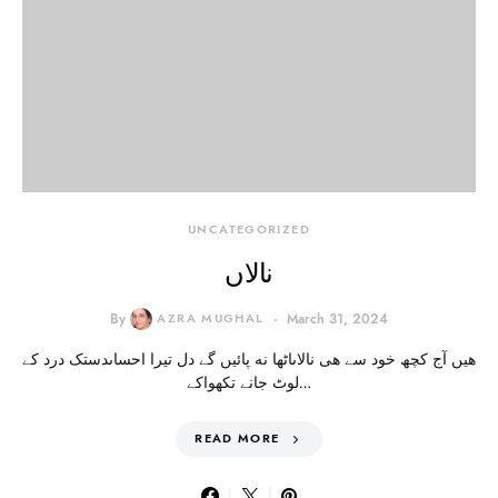
UNCATEGORIZED
نالاں
By
AZRA MUGHAL
March 31, 2024
هیں آج کچھ خود سے هی نالاںاٹھا نه پائیں گے دل تیرا احساںدستک درد کے
لوٹ جانے تکهواکے…
READ MORE