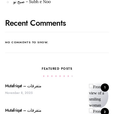
صبح نو – Subh e Noo
Recent Comments
NO COMMENTS TO SHOW.
FEATURED POSTS
Mutafriqat – متفرقات
1
November 8, 2025
Mutafriqat – متفرقات
2