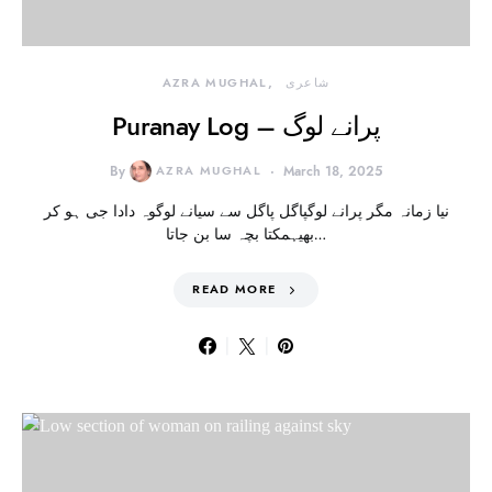
شاعری
AZRA MUGHAL
Puranay Log – پرانے لوگ
By
AZRA MUGHAL
March 18, 2025
نیا زمانہ مگر پرانے لوگپاگل پاگل سے سیانے لوگوہ دادا جی ہو کر
بھیہمکتا بچہ سا بن جاتا…
READ MORE