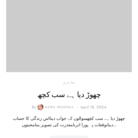
شاعری
چھوڑ دیا ہے سب کچھ
By
AZRA MUGHAL
April 18, 2024
چھوڑ دیا ہے سب کچھسوالوں کے جواب دینااس زندگی کا حساب
دیناتوقعات پہ پورا اترنامعذرت کی تصویر بننامحبتوں…