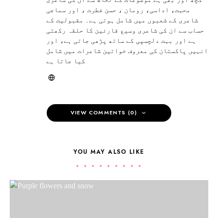
محبت، اداسی، رومان ، حسن فطرت ، اور سماجی
شاعری کے شعبوں میں شامل ہوتی ہے۔ مقبولیت کے
حساب سے ان کی شاعری وسیع قارئین کا حلقہ رکھتی
ہے اور بہت دلچسپی کے ساتھ پڑھی جاتی ہے، اور
انہیں پاکستان کی معروف خواتین شاعرات میں شامل
کیا جاتا ہے
VIEW COMMENTS (0)
YOU MAY ALSO LIKE