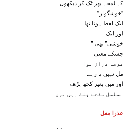
کہ لمحہ بھر ٹک کر دیکھوں
“خوشگوار”
ایک لفظ ہوتا تھا
اور ایک
” خوشی” بھی
جسکے معنی
عرصہ دراز ہوا
مل نہیں پا رہے
اور میں بغیر کچھ پڑھے
مسلسل صفحے پلٹ رہی ہوں
عذرا مغل