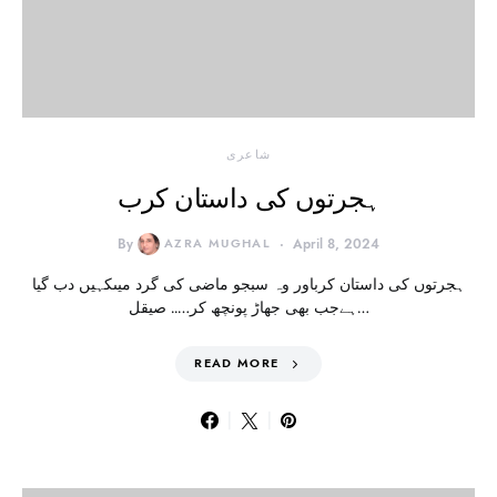
شاعری
ہجرتوں کی داستان کرب
By
AZRA MUGHAL
April 8, 2024
ہجرتوں کی داستان کرباور وہ سبجو ماضی کی گرد میںکہیں دب گیا
ہےجب بھی جھاڑ پونچھ کر….. صیقل…
READ MORE