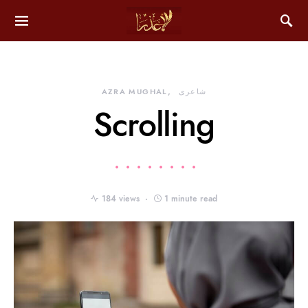
شاعری
AZRA MUGHAL
Scrolling
184 views
1 minute read