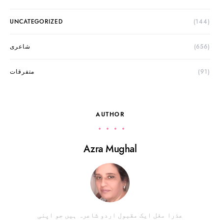
UNCATEGORIZED
(144)
(656)
شاعری
(91)
متفرقات
AUTHOR
Azra Mughal
عذرا مغل ایک مقبول اردو شاعرہ ہیں جو اپنی