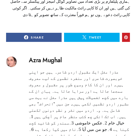
ہماری پلیٹفارم پر بڑی تعداد میں تصاویر گوگل امیجز اور پیکسلز سے حاصل
کی گئی ہیں اور ان کا کاپی رائٹ مالکیت ظاہر نہیں کر سکتی۔ اگر کوئی
کاپی رائٹ دعوے ہوں تو ہم فوراً معذرت کے ساتھ تصویر کو ہٹا دی
SHARE
TWEET
Azra Mughal
عذرا مغل ایک مقبول اردو شاعرہ ہیں جو اپنی
خوبصورت شاعری اور منفرد نظموں کے لیے معروف
ہیں، اور ان کا کام وسیع طور پر مقبول و معروف
سمجھا جاتا ہے اور سراہا جاتا ہے۔ یہاں ان کے
بارے میں کچھ تفصیلات پیش ہیں عذرا مغل نے بہت سی
مشہور اردو نظمیں لکھی ہیں، جن میں "انحراف" بھی
شامل ہے۔ وہ اردو میں نثر و نظم دونوں لکھتی
ہیں۔ اب تک انکی چھ کتب منظر عام پر آچکی ہیں 1۔
خیال خام 2۔عکس خاموشی 3۔سمندر کو شائید کچھ
کہنا ہے 4۔جو من میں آیا 5۔نام میں کیا رکھا ہے 6۔
کچھ اور بھی ہے موضوعات کے لحاظ سے ان کی شاعری