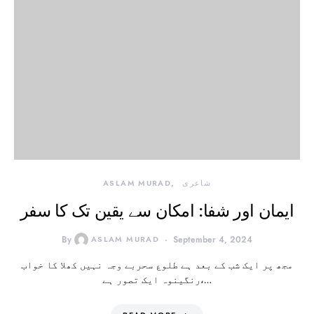
شاعری
ASLAM MURAD
ایمان اور شفا: امکان سے یقین تک کا سفر
By
ASLAM MURAD
September 4, 2024
مجھ پر ایک شب کے بعد ہے طلوع سحربے وجہ نہیں کھلا کا خواب
رنگینوہ ایک تصور ہے،…