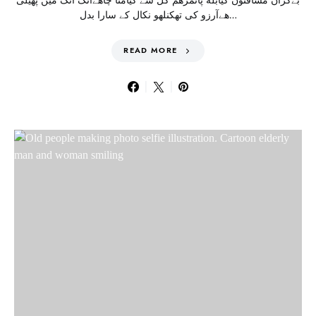
بےکراں مسافتوں کیآبله پائمرهم گل سے کیامٹا چاهےانگ انگ میں پهیلی
هےآرزو کی تھکنلهو نکال کے سارا بدل…
READ MORE