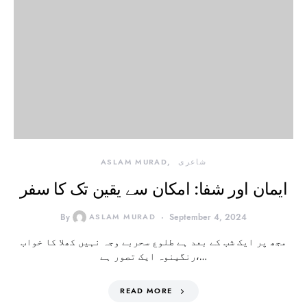
شاعری
ASLAM MURAD
ایمان اور شفا: امکان سے یقین تک کا سفر
By
ASLAM MURAD
September 4, 2024
مجھ پر ایک شب کے بعد ہے طلوع سحربے وجہ نہیں کھلا کا خواب
رنگینوہ ایک تصور ہے،…
READ MORE