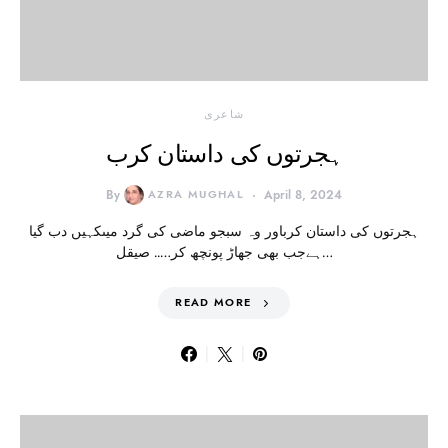
شاعری
ہجرتوں کی داستان کرب
By
AZRA MUGHAL
April 8, 2024
ہجرتوں کی داستان کرباور وہ سبجو ماضی کی گرد میںکہیں دب گیا
ہےجب بھی جھاڑ پونچھ کر….. صیقل…
READ MORE