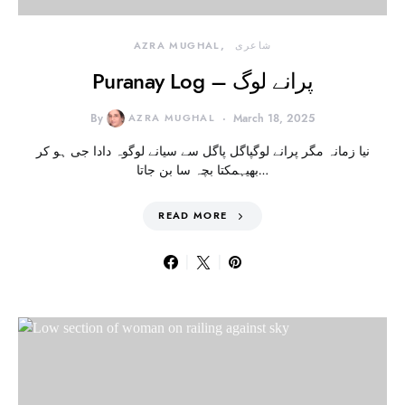
شاعری
AZRA MUGHAL
Puranay Log – پرانے لوگ
By
AZRA MUGHAL
March 18, 2025
نیا زمانہ مگر پرانے لوگپاگل پاگل سے سیانے لوگوہ دادا جی ہو کر
بھیہمکتا بچہ سا بن جاتا…
READ MORE