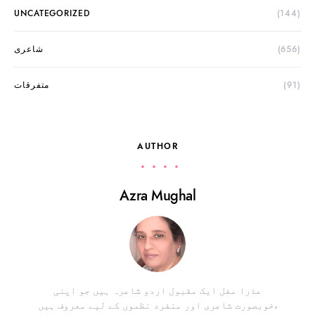
UNCATEGORIZED
(144)
(656)
شاعری
(91)
متفرقات
AUTHOR
Azra Mughal
عذرا مغل ایک مقبول اردو شاعرہ ہیں جو اپنی
خوبصورت شاعری اور منفرد نظموں کے لیے معروف ہیں،