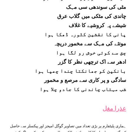
مٹی کی سوندھی سی مہک
چاندی کی مٹکی میں گلاب عرق
شیشے پہ کروشیے کا غلاف
پانی کا نقشین کٹورہ ڈھکا ہوا
موتئے کی مہک سے مخمور دریچہ
چق سے کوئی خوش رو لگا ہوا
ادھر سے اک ترچھی نظر کا گزر
بانکپن کو جھانکتا چندا چھپا ہوا
سادگی و پر کاری سے مرصع و مخمور
شب مہتاب چاندنی کا جادو چلا ہوا
عذرا مغل
ہماری پلیٹفارم پر بڑی تعداد میں تصاویر گوگل امیجز اور پیکسلز سے حاصل