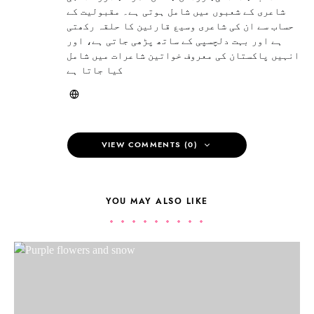
شاعری کے شعبوں میں شامل ہوتی ہے۔ مقبولیت کے
حساب سے ان کی شاعری وسیع قارئین کا حلقہ رکھتی
ہے اور بہت دلچسپی کے ساتھ پڑھی جاتی ہے، اور
انہیں پاکستان کی معروف خواتین شاعرات میں شامل
کیا جاتا ہے
VIEW COMMENTS (0)
YOU MAY ALSO LIKE