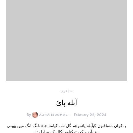
شاعری
آبله پائ
By
AZRA MUGHAL
February 22, 2024
بےکراں مسافتوں کیآبله پائمرهم گل سے کیامٹا چاهےانگ انگ میں پهیلی
هےآرزو کی تھکنلهو نکال کے سارا بدل…