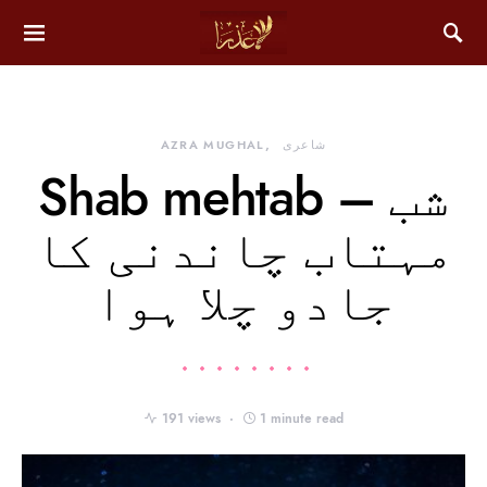
شاعری
AZRA MUGHAL
Shab mehtab – شب
مہتاب چاندنی کا
جادو چلا ہوا
191 views
1 minute read