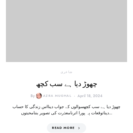
شاعری
چھوڑ دیا ہے سب کچھ
By
AZRA MUGHAL
April 18, 2024
چھوڑ دیا ہے سب کچھسوالوں کے جواب دینااس زندگی کا حساب
دیناتوقعات پہ پورا اترنامعذرت کی تصویر بننامحبتوں…
READ MORE