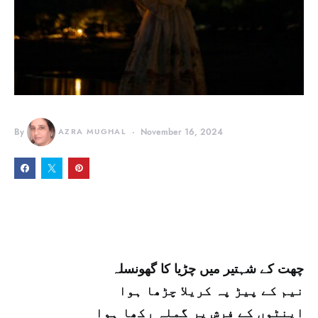
By
AZRA MUGHAL
November 16, 2024
Shab mehtab
چھت کے شہتیر میں چڑیا کا گھونسلہ
نیم کے پیڑ پہ کریلا چڑھا ہوا
اینٹوں کے فرش پر گملہ رکھا ہوا