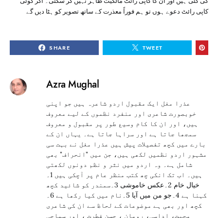
کی گئی ہیں اور ان کا کاپی رائٹ مالکیت ظاہر نہیں کر سکتی۔ اگر کوئی
کاپی رائٹ دعوے ہوں تو ہم فوراً معذرت کے ساتھ تصویر کو ہٹا دیں گے
SHARE
TWEET
Azra Mughal
عذرا مغل ایک مقبول اردو شاعرہ ہیں جو اپنی
خوبصورت شاعری اور منفرد نظموں کے لیے معروف
ہیں، اور ان کا کام وسیع طور پر مقبول و معروف
سمجھا جاتا ہے اور سراہا جاتا ہے۔ یہاں ان کے
بارے میں کچھ تفصیلات پیش ہیں عذرا مغل نے بہت سی
مشہور اردو نظمیں لکھی ہیں، جن میں "انحراف" بھی
شامل ہے۔ وہ اردو میں نثر و نظم دونوں لکھتی
ہیں۔ اب تک انکی چھ کتب منظر عام پر آچکی ہیں 1۔
خیال خام 2۔عکس خاموشی 3۔سمندر کو شائید کچھ
کہنا ہے 4۔جو من میں آیا 5۔نام میں کیا رکھا ہے 6۔
کچھ اور بھی ہے موضوعات کے لحاظ سے ان کی شاعری
محبت، اداسی، رومان ، حسن فطرت ، اور سماجی